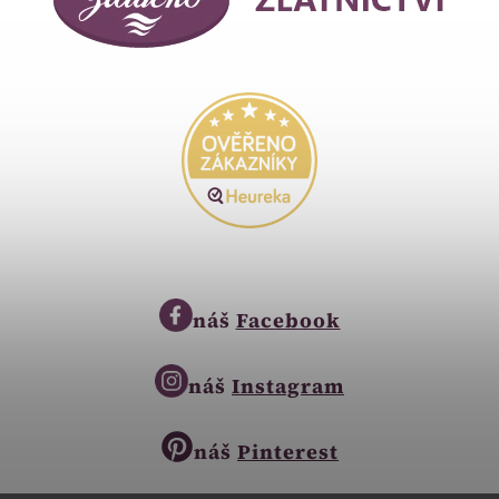
náš
Facebook
náš
Instagram
náš
Pinterest