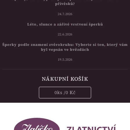
přívěsků?
24.7.2026
Léto, slunce a zářivé vrstvení šperků
22.6.2026
Šperky podle znamení zvěrokruhu: Vyberte si ten, který vám
byl vepsán ve hvězdách
19.5.2026
NÁKUPNÍ KOŠÍK
0
ks /
0 Kč