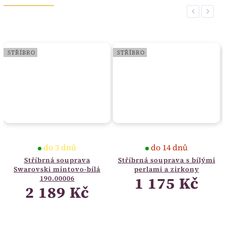
Previous
Next
STŘÍBRO
STŘÍBRO
do 3 dnů
do 14 dnů
Stříbrná souprava
Stříbrná souprava s bílými
Swarovski mintovo-bílá
perlami a zirkony
1 175 Kč
190.00006
2 189 Kč