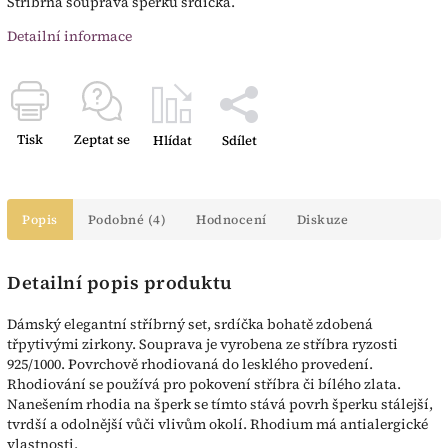
Stříbrná souprava šperků srdíčka.
Detailní informace
Tisk
Zeptat se
Hlídat
Sdílet
Popis
Podobné (4)
Hodnocení
Diskuze
Detailní popis produktu
Dámský elegantní stříbrný set, srdíčka bohatě zdobená
třpytivými zirkony. Souprava je vyrobena ze stříbra ryzosti
925/1000. Povrchově rhodiovaná do lesklého provedení.
Rhodiování se používá pro pokovení stříbra či bílého zlata.
Nanešením rhodia na šperk se tímto stává povrh šperku stálejší,
tvrdší a odolnější vůči vlivům okolí. Rhodium má antialergické
vlastnosti.