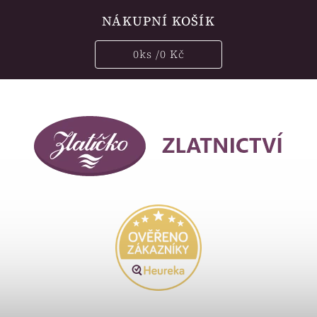
NÁKUPNÍ KOŠÍK
0
ks /
0 Kč