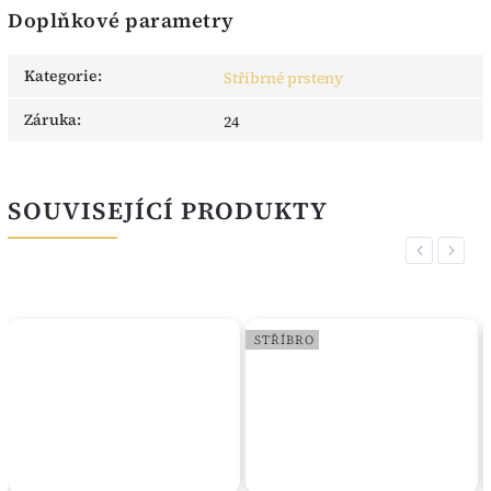
Doplňkové parametry
Kategorie
:
Stříbrné prsteny
Záruka
:
24
SOUVISEJÍCÍ PRODUKTY
Previous
Next
STŘÍBRO
STŘÍ