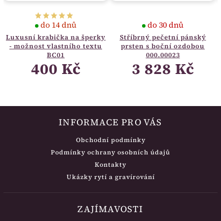
do 14 dnů
do 30 dnů
xusní krabička na šperky
Stříbrný pečetní pánský
Stř
 možnost vlastního textu
prsten s boční ozdobou
BC01
000.00023
400 Kč
3 828 Kč
INFORMACE PRO VÁS
Obchodní podmínky
Podmínky ochrany osobních údajů
Kontakty
Ukázky rytí a gravírování
ZAJÍMAVOSTI