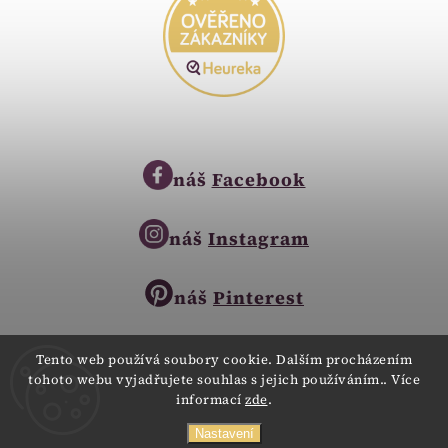
náš
Facebook
náš
Instagram
náš
Pinterest
Tento web používá soubory cookie. Dalším procházením
tohoto webu vyjadřujete souhlas s jejich používáním.. Více
Copyright © 2023
informací
zde
.
Zlatnictví Zlatíčko
obchod@zlatnictvi-zlaticko.cz
Všechna práva vyhrazena.
Nastavení