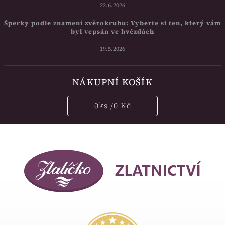
22.6.2026
Šperky podle znamení zvěrokruhu: Vyberte si ten, který vám
byl vepsán ve hvězdách
19.5.2026
NÁKUPNÍ KOŠÍK
0
ks /
0 Kč