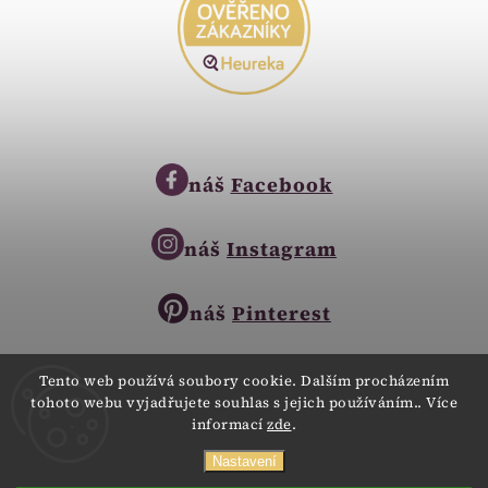
náš
Facebook
náš
Instagram
náš
Pinterest
Tento web používá soubory cookie. Dalším procházením
tohoto webu vyjadřujete souhlas s jejich používáním.. Více
Copyright © 2023
informací
zde
.
Zlatnictví Zlatíčko
obchod@zlatnictvi-zlaticko.cz
Všechna práva vyhrazena.
Nastavení
+420 777 007 189
Webdesign
Digitalka.cz