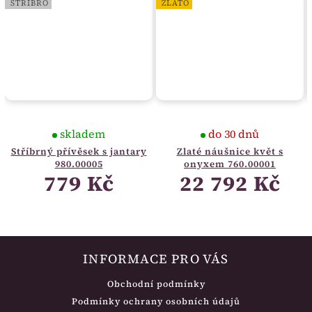
STŘÍBRO
ZLATO
skladem
do 30 dnů
Stříbrný přívěsek s jantary
Zlaté náušnice květ s
980.00005
onyxem 760.00001
779 Kč
22 792 Kč
INFORMACE PRO VÁS
Obchodní podmínky
Podmínky ochrany osobních údajů