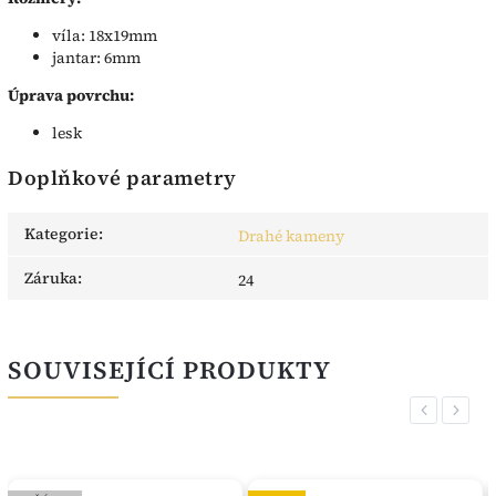
víla: 18x19mm
jantar: 6mm
Úprava povrchu:
lesk
Doplňkové parametry
Kategorie
:
Drahé kameny
Záruka
:
24
SOUVISEJÍCÍ PRODUKTY
Previous
Next