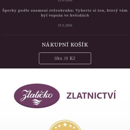
22.6.2026
Šperky podle znamení zvěrokruhu: Vyberte si ten, který vám
byl vepsán ve hvězdách
19.5.2026
NÁKUPNÍ KOŠÍK
0
ks /
0 Kč