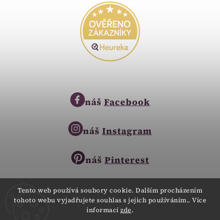
náš
Facebook
náš
Instagram
náš
Pinterest
Tento web používá soubory cookie. Dalším procházením
tohoto webu vyjadřujete souhlas s jejich používáním.. Více
Copyright © 2023
informací
zde
.
Zlatnictví Zlatíčko