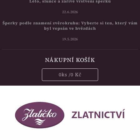
Léto, slunce a zářivé vrstvení šperků
22.6.2026
Šperky podle znamení zvěrokruhu: Vyberte si ten, který vám
byl vepsán ve hvězdách
19.5.2026
NÁKUPNÍ KOŠÍK
0
ks /
0 Kč