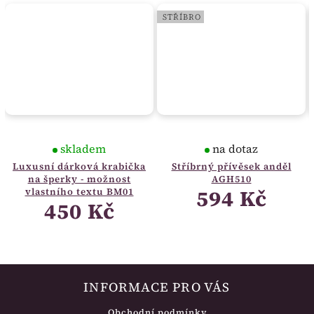
STŘÍBRO
skladem
na dotaz
Luxusní dárková krabička
Stříbrný přívěsek anděl
na šperky - možnost
AGH510
594 Kč
vlastního textu BM01
450 Kč
INFORMACE PRO VÁS
Obchodní podmínky