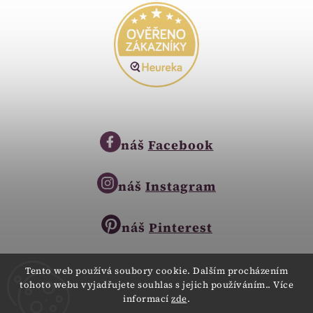
náš
Facebook
náš
Instagram
náš
Pinterest
Tento web používá soubory cookie. Dalším procházením
tohoto webu vyjadřujete souhlas s jejich používáním.. Více
Copyright © 2023
informací
zde
.
Zlatnictví Zlatíčko