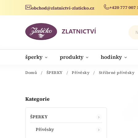
+420 777 007 
obchod@zlatnictvi-zlaticko.cz
šperky
produkty
hodinky
novinky
Domů
/
ŠPERKY
/
Přívěsky
/
Stříbrné přívěsky
Kategorie
ŠPERKY
Přívěsky