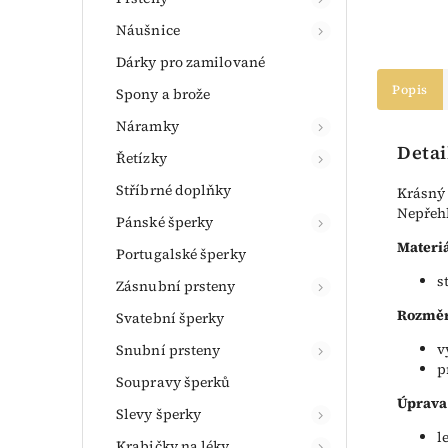
Náušnice
Dárky pro zamilované
Popis
Spony a brože
Náramky
Detai
Řetízky
Stříbrné doplňky
Krásný 
Nepřehl
Pánské šperky
Materiá
Portugalské šperky
s
Zásnubní prsteny
Rozměr
Svatební šperky
v
Snubní prsteny
p
Soupravy šperků
Úprava
Slevy šperky
l
Krabičky na léky