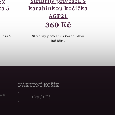
vý
Stříbrný přívěsek s
ka 5
karabinkou kočička
AGP21
360 Kč
lička 5
Stříbrný přívěsek s karabinkou
kočička.
NÁKUPNÍ KOŠÍK
běh:
0
ks /
0 Kč