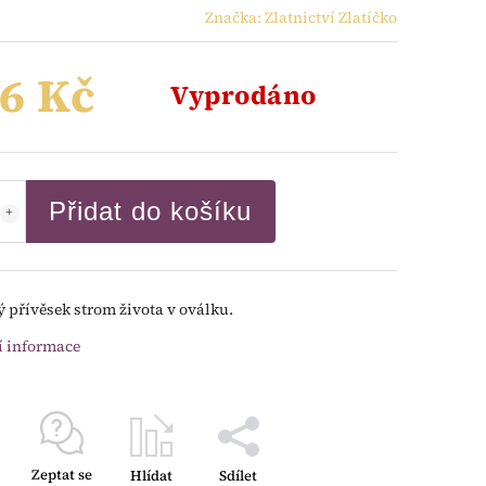
Značka:
Zlatnictví Zlatíčko
6 Kč
Vyprodáno
Přidat do košíku
ý přívěsek strom života v oválku.
í informace
Zeptat se
Hlídat
Sdílet