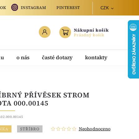
OOK
INSTAGRAM
PINTEREST
CZK
Nákupní košík
Prázdný košík
du
o nás
časté dotazy
kontakty
ÍBRNÝ PŘÍVĚSEK STROM
OTA 000.00145
.02.000.00145
Neohodnoceno
NKA
STŘÍBRO