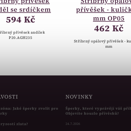
říbrný přívěsek
Stříbrný opálo
děl se srdíčkem
přívěšek - kulič
594 Kč
mm OP05
462 Kč
tříbrný přívěsek andílek
P20.AGH235
Stříbrný opálový přívěšek - ku
mm
AVOSTI
NOVINKY
ezóna: Jaké šperky zvolit pro
Šperky, které vyprávějí váš pří
írky
Objevíte kouzlo přívěsků?
s ryzostí zlata?
24.7.2026