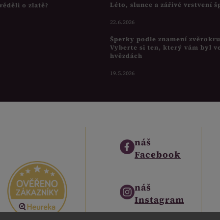
Léto, slunce a zářivé vrstvení 
věděli o zlatě?
22.6.2026
Šperky podle znamení zvěrokr
Vyberte si ten, který vám byl v
hvězdách
19.5.2026
náš
Facebook
náš
Instagram