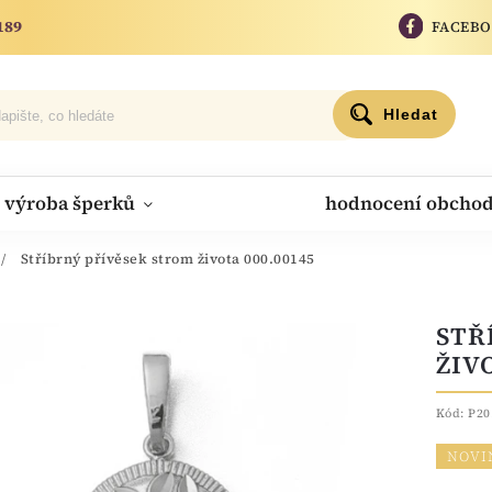
189
FACEB
Hledat
výroba šperků
hodnocení obcho
/
Stříbrný přívěsek strom života 000.00145
STŘ
ŽIV
Kód:
P20
NOVI