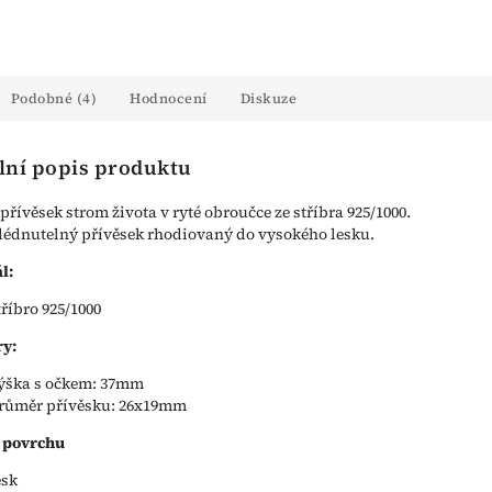
Podobné (4)
Hodnocení
Diskuze
lní popis produktu
přívěsek strom života v ryté obroučce ze stříbra 925/1000.
édnutelný přívěsek rhodiovaný do vysokého lesku.
l:
tříbro 925/1000
y:
ýška s očkem: 37mm
růměr přívěsku: 26x19mm
 povrchu
esk