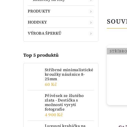
PRODUKTY
SOUV
HODINKY
VÝROBA ŠPERKŮ
STŘÍBRO
STŘÍBR
Top 5 produktů
Stříbrné minimalistické
kroužky náušnice 8-
25mm
60 Kč
Přívěsek ze žlutého
zlata - Destička s
možností vyrytí
fotografie
4 900 Kč
skladem
Luxusní krabička na