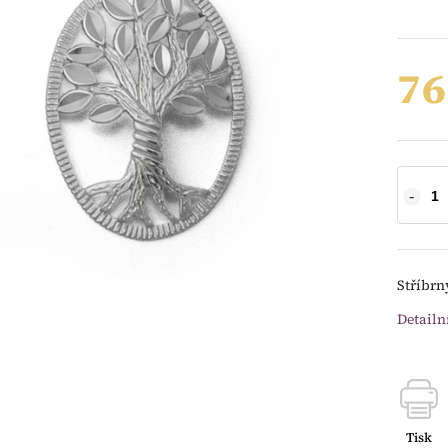
76
Stříbrn
Detailn
Tisk