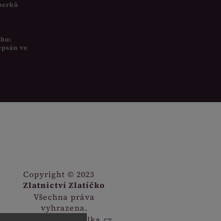
šperků
uhu:
epsán ve
Copyright © 2023
Zlatnictví Zlatíčko
Všechna práva
vyhrazena.
Webdesign
Digitalka.cz