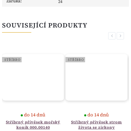
Záruka
:
24
SOUVISEJÍCÍ PRODUKTY
Previous
Next
STŘÍBRO
STŘÍBRO
do 14 dnů
do 14 dnů
Stříbrný přívěsek mořský
Stříbrný přívěsek strom
koník 000.00140
života se zirkony