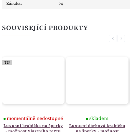
Záruka
:
24
SOUVISEJÍCÍ PRODUKTY
Previous
Next
TIP
momentálně nedostupné
skladem
Luxusní krabička na šperky
Luxusní dárková krabička
- možnost vlastního textu
na šperky - možnost