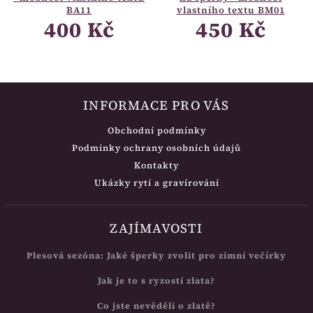
BA11
vlastního textu BM01
400 Kč
450 Kč
INFORMACE PRO VÁS
Obchodní podmínky
Podmínky ochrany osobních údajů
Kontakty
Ukázky rytí a gravírování
ZAJÍMAVOSTI
Plesová sezóna: Jaké šperky zvolit pro zimní večírky
Jak je to s ryzostí zlata?
Co jste nevěděli o zlatě?