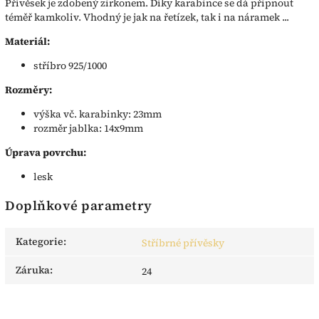
Přívěsek je zdobený zirkonem. Díky karabince se dá připnout
téměř kamkoliv. Vhodný je jak na řetízek, tak i na náramek ...
Materiál:
stříbro 925/1000
Rozměry:
výška vč. karabinky: 23mm
rozměr jablka: 14x9mm
Úprava povrchu:
lesk
Doplňkové parametry
Kategorie
:
Stříbrné přívěsky
Záruka
:
24