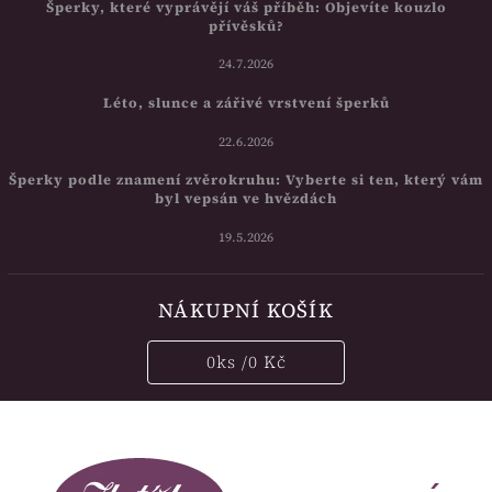
Šperky, které vyprávějí váš příběh: Objevíte kouzlo
přívěsků?
24.7.2026
Léto, slunce a zářivé vrstvení šperků
22.6.2026
Šperky podle znamení zvěrokruhu: Vyberte si ten, který vám
byl vepsán ve hvězdách
19.5.2026
NÁKUPNÍ KOŠÍK
0
ks /
0 Kč