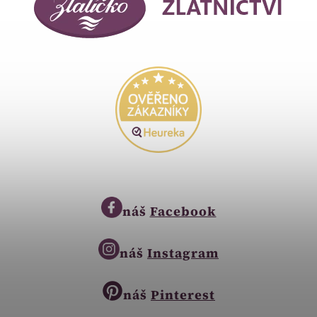
náš
Facebook
náš
Instagram
náš
Pinterest