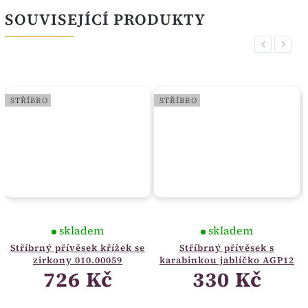
SOUVISEJÍCÍ PRODUKTY
Previous
Next
STŘÍBRO
STŘÍBRO
skladem
skladem
Stříbrný přívěsek křížek se
Stříbrný přívěsek s
zirkony 010.00059
karabinkou jablíčko AGP12
726 Kč
330 Kč