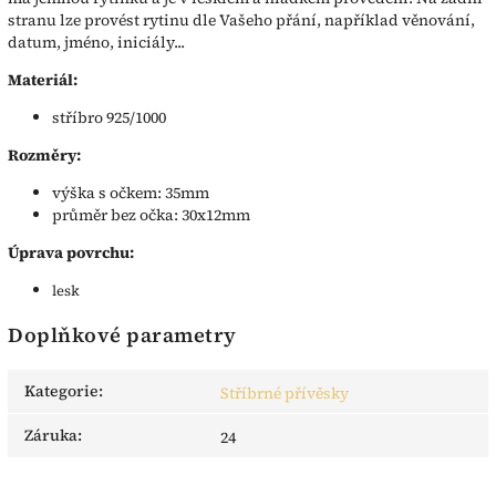
stranu lze provést rytinu dle Vašeho přání, například věnování,
datum, jméno, iniciály...
Materiál:
stříbro 925/1000
Rozměry:
výška s očkem: 35mm
průměr bez očka: 30x12mm
Úprava povrchu:
lesk
Doplňkové parametry
Kategorie
:
Stříbrné přívěsky
Záruka
:
24