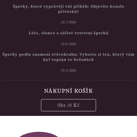
Šperky, které vyprávějí váš příběh: Objevíte kouzlo
přívěsků?
24.7.2026
Léto, slunce a zářivé vrstvení šperků
22.6.2026
Šperky podle znamení zvěrokruhu: Vyberte si ten, který vám
byl vepsán ve hvězdách
19.5.2026
NÁKUPNÍ KOŠÍK
0
ks /
0 Kč