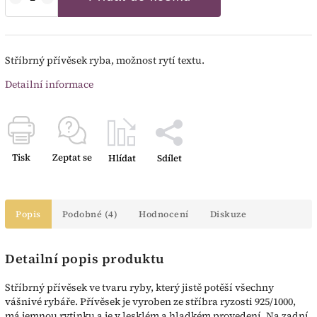
Stříbrný přívěsek ryba, možnost rytí textu.
Detailní informace
Tisk
Zeptat se
Hlídat
Sdílet
Popis
Podobné (4)
Hodnocení
Diskuze
Detailní popis produktu
Stříbrný přívěsek ve tvaru ryby, který jistě potěší všechny
vášnivé rybáře. Přívěsek je vyroben ze stříbra ryzosti 925/1000,
má jemnou rytinku a je v lesklém a hladkém provedení. Na zadní