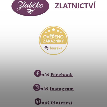
náš
Facebook
náš
Instagram
náš
Pinterest