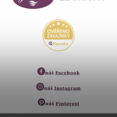
náš
Facebook
náš
Instagram
náš
Pinterest