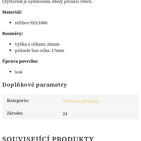
Čtyřlístek je symbolem, který přínáší štěstí.
Materiál:
stříbro 925/1000
Rozměry:
výška s očkem: 26mm
průměr bez očka: 17mm
Úprava povrchu:
lesk
Doplňkové parametry
Kategorie
:
Stříbrné přívěsky
Záruka
:
24
SOUVISEJÍCÍ PRODUKTY