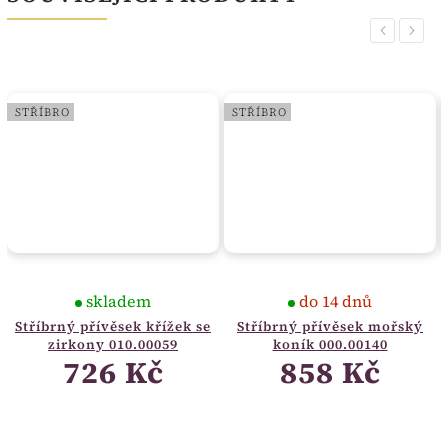
Previous
Next
STŘÍBRO
STŘÍBRO
skladem
do 14 dnů
Stříbrný přívěsek křížek se
Stříbrný přívěsek mořský
zirkony 010.00059
koník 000.00140
726 Kč
858 Kč