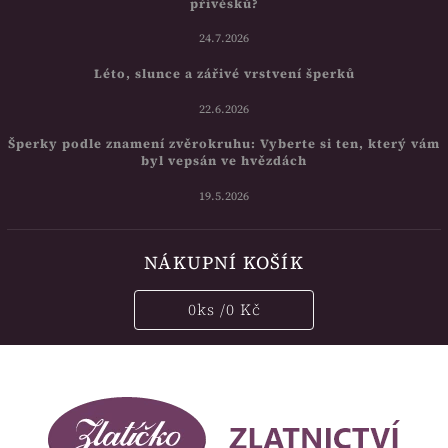
přívěsků?
24.7.2026
Léto, slunce a zářivé vrstvení šperků
22.6.2026
Šperky podle znamení zvěrokruhu: Vyberte si ten, který vám
byl vepsán ve hvězdách
19.5.2026
NÁKUPNÍ KOŠÍK
0
ks /
0 Kč