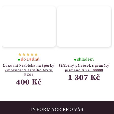
do 14 dnů
skladem
Luxusní krabička na šperky
Stříbrný přívěsek s granáty
- možnost vlastního textu
písmeno G 970.00008
1 307 Kč
BC01
400 Kč
INFORMACE PRO VÁS