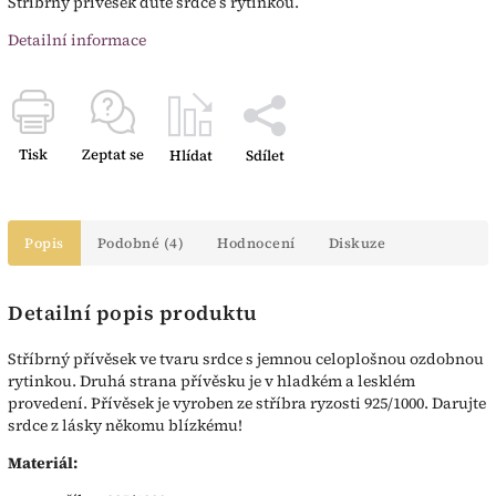
Stříbrný přívěsek duté srdce s rytinkou.
Detailní informace
Tisk
Zeptat se
Hlídat
Sdílet
Popis
Podobné (4)
Hodnocení
Diskuze
Detailní popis produktu
Stříbrný přívěsek ve tvaru srdce s jemnou celoplošnou ozdobnou
rytinkou. Druhá strana přívěsku je v hladkém a lesklém
provedení. Přívěsek je vyroben ze stříbra ryzosti 925/1000. Darujte
srdce z lásky někomu blízkému!
Materiál: