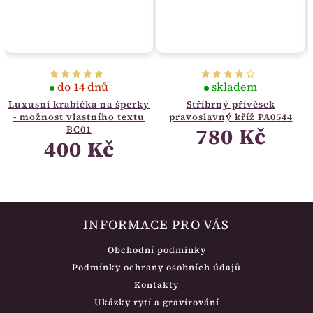
do 14 dnů
skladem
Luxusní krabička na šperky
Stříbrný přívěsek
- možnost vlastního textu
pravoslavný kříž PA0544
780 Kč
BC01
400 Kč
INFORMACE PRO VÁS
Obchodní podmínky
Podmínky ochrany osobních údajů
Kontakty
Ukázky rytí a gravírování