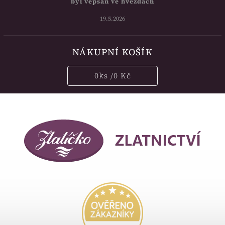
byl vepsán ve hvězdách
19.5.2026
NÁKUPNÍ KOŠÍK
0
ks /
0 Kč