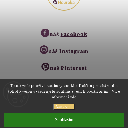
náš
Facebook
náš
Instagram
náš
Pinterest
Tento web používá soubory cookie. Dalším procházením
tohoto webu vyjadřujete souhlas s jejich používáním.. Více
Copyright © 2023
informací
zde
.
Zlatnictví Zlatíčko
obchod@zlatnictvi-zlaticko.cz
Všechna práva vyhrazena.
Nastavení
+420 777 007 189
Webdesign
Digitalka.cz
Souhlasím