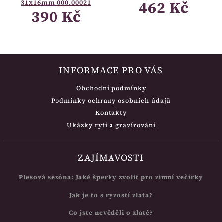
462 Kč
31x16mm 000.00021
390 Kč
INFORMACE PRO VÁS
Obchodní podmínky
Podmínky ochrany osobních údajů
Kontakty
Ukázky rytí a gravírování
ZAJÍMAVOSTI
Plesová sezóna: Jaké šperky zvolit pro zimní večírky
Jak je to s ryzostí zlata?
Co jste nevěděli o zlatě?