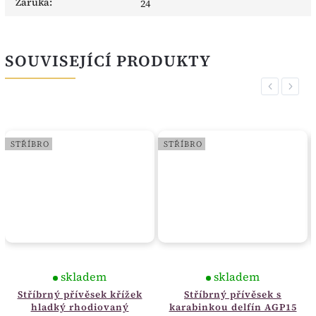
Záruka
:
24
SOUVISEJÍCÍ PRODUKTY
Previous
Next
STŘÍBRO
STŘÍBRO
skladem
skladem
Stříbrný přívěsek křížek
Stříbrný přívěsek s
hladký rhodiovaný
karabinkou delfín AGP15