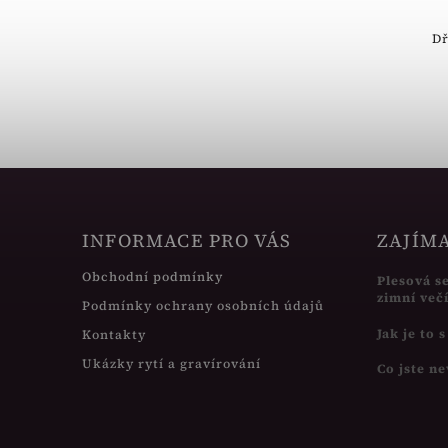
450 Kč
Dř
Luxusní dřevěná krabička
INFORMACE PRO VÁS
ZAJÍM
Obchodní podmínky
Plesová s
zimní več
Podmínky ochrany osobních údajů
Jak je to 
Kontakty
Ukázky rytí a gravírování
Co jste ne