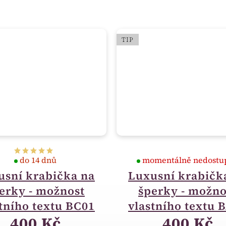
TIP
do 14 dnů
momentálně nedostu
usní krabička na
Luxusní krabičk
erky - možnost
šperky - možno
tního textu BC01
vlastního textu 
400 Kč
400 Kč