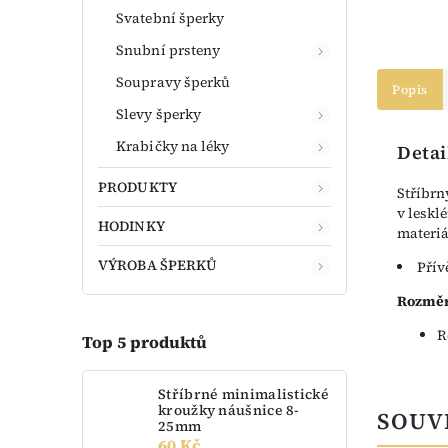
Svatební šperky
Snubní prsteny
Soupravy šperků
Popis
Slevy šperky
Krabičky na léky
Detai
PRODUKTY
Stříbrn
v leskl
HODINKY
materiá
VÝROBA ŠPERKŮ
Přív
Rozměr
R
Top 5 produktů
Stříbrné minimalistické
kroužky náušnice 8-
SOUV
25mm
60 Kč