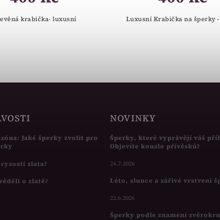
evěná krabička- luxusní
Luxusní Krabička na šperky -
AVOSTI
NOVINKY
ezóna: Jaké šperky zvolit pro
Šperky, které vyprávějí váš pří
írky
Objevíte kouzlo přívěsků?
s ryzostí zlata?
24.7.2026
Léto, slunce a zářivé vrstvení 
věděli o zlatě?
22.6.2026
Šperky podle znamení zvěrokr