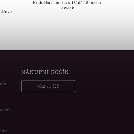
Krabička sametová-18100.15 bordo-
oválek
 dřevo
NÁKUPNÍ KOŠÍK
běh:
0
ks /
0 Kč
šperků
uhu: