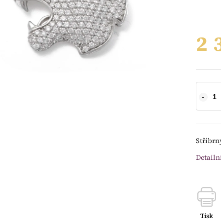
2 
Stříbrn
Detailn
Tisk