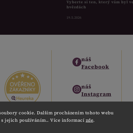
Vyberte si ten, který vám byl v
hvězdách
19.5.2026
náš
Facebook
náš
Instagram
soubory cookie. Dalším procházením tohoto webu
náš
 s jejich používáním.. Více informací
zde
.
Pinterest