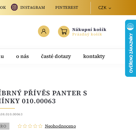
OOK
INSTAGRAM
PINTEREST
CZK
Nákupní košík
Prázdný košík
du
o nás
časté dotazy
kontakty
ÍBRNÝ PŘÍVĚS PANTER S
ÍNKY 010.00063
.08.010.00063
Neohodnoceno
BRO