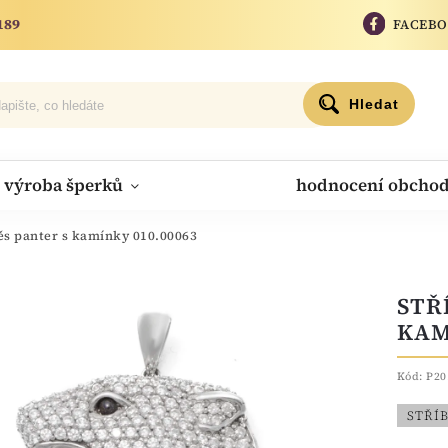
189
FACEB
Hledat
výroba šperků
hodnocení obcho
ěs panter s kamínky 010.00063
STŘ
KAM
Kód:
P20
STŘÍ