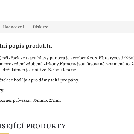
Hodnocení
Diskuze
lní popis produktu
ý přívěsek ve tvaru hlavy pantera je vyrobený ze stříbra ryzosti 925/
ém provedení zdobená zirkony.Kameny jsou fasované, znamená to, ž
l drží kámen jednotlivě. Nejsou lepené.
ěsek se hodí jak pro dámy tak i pro pány.
y:
ozměr přívěsku: 35mm x 27mm
ISEJÍCÍ PRODUKTY