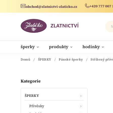
+420 777 007 
obchod@zlatnictvi-zlaticko.cz
šperky
produkty
hodinky
novinky
Domů
/
ŠPERKY
/
Pánské šperky
/
Stříbrný přív
Kategorie
ŠPERKY
Přívěsky