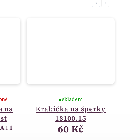
Previous
Next
pné
skladem
a na
Krabička na šperky
st
18100.15
60 Kč
BA11