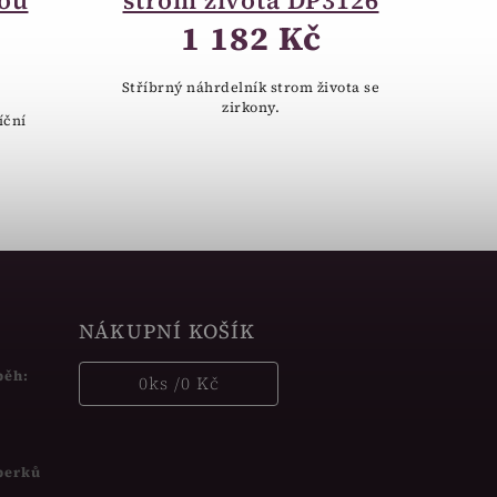
lou
strom života DP3126
1 182 Kč
Stříbrný náhrdelník strom života se
zirkony.
íční
NÁKUPNÍ KOŠÍK
běh:
0
ks /
0 Kč
šperků