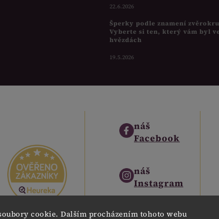
22.6.2026
Šperky podle znamení zvěrokr
Vyberte si ten, který vám byl v
hvězdách
19.5.2026
náš
Facebook
náš
Instagram
soubory cookie. Dalším procházením tohoto webu
náš