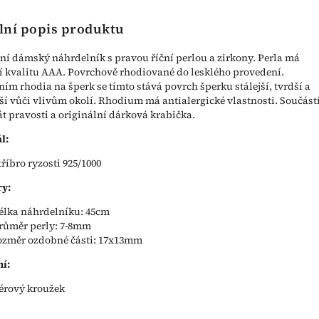
lní popis produktu
ní dámský náhrdelník s pravou říční perlou a zirkony. Perla má
í kvalitu AAA. Povrchově rhodiované do lesklého provedení.
ím rhodia na šperk se tímto stává povrch šperku stálejší, tvrdší a
ší vůči vlivům okolí. Rhodium má antialergické vlastnosti. Součástí
kát pravosti a originální dárková krabička.
l:
tříbro ryzosti 925/1000
y:
élka náhrdelníku: 45cm
růměr perly: 7-8mm
ozměr ozdobné části: 17x13mm
í:
érový kroužek