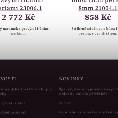
ravými říčními
bílou říční per
erlami 23006.1
8mm 21004.1
2 772 Kč
858 Kč
ný náramek s pravými říčními
Stříbrné náušnice s bílou ř
perlami.
perlou, s certifikátem.
AVOSTI
NOVINKY
ezóna: Jaké šperky zvolit pro
Šperky, které vyprávějí váš pří
írky
Objevíte kouzlo přívěsků?
s ryzostí zlata?
24.7.2026
Léto, slunce a zářivé vrstvení 
věděli o zlatě?