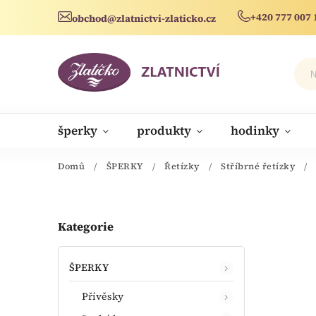
+420 777 007 
obchod@zlatnictvi-zlaticko.cz
šperky
produkty
hodinky
novinky
Domů
/
ŠPERKY
/
Řetízky
/
Stříbrné řetízky
/
Kategorie
ŠPERKY
Přívěsky