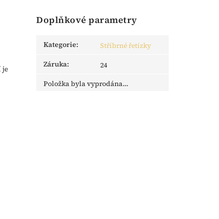
Doplňkové parametry
Kategorie
:
Stříbrné řetízky
Záruka
:
24
 je
Položka byla vyprodána…