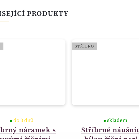
ISEJÍCÍ PRODUKTY
O
STŘÍBRO
do 3 dnů
skladem
íbrný náramek s
Stříbrné náušnic