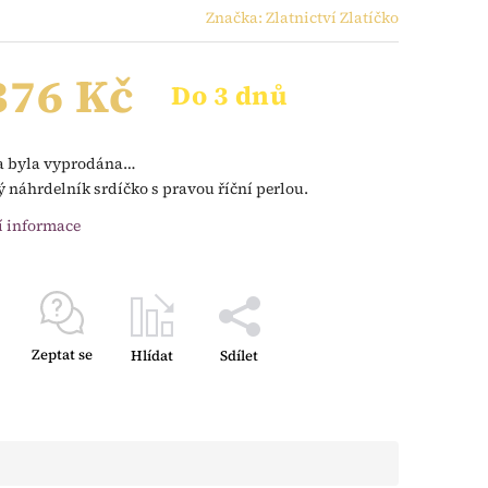
Značka:
Zlatnictví Zlatíčko
376 Kč
Do 3 dnů
a byla vyprodána…
ý náhrdelník srdíčko s pravou říční perlou.
í informace
Zeptat se
Hlídat
Sdílet