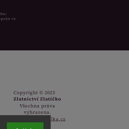
uhu:
epsán ve
Copyright © 2023
Zlatnictví Zlatíčko
Všechna práva
vyhrazena.
Webdesign
Digitalka.cz