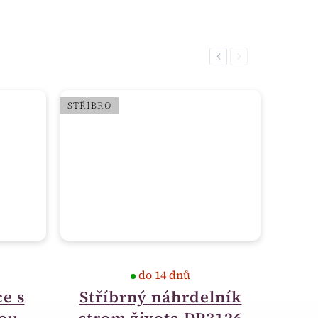
Previous
Next
STŘÍBRO
do 14 dnů
e s
Stříbrný náhrdelník