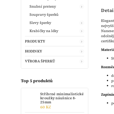
Snubní prsteny
Detai
Soupravy šperků
Elegant
Slevy šperky
nejvyšš
Krabičky na léky
Nanesen
odolněj
certifi
PRODUKTY
Materiá
HODINKY
S
VÝROBA ŠPERKŮ
Rozměr
d
Top 5 produktů
p
r
Stříbrné minimalistické
Zapínán
kroužky náušnice 8-
25mm
p
60 Kč