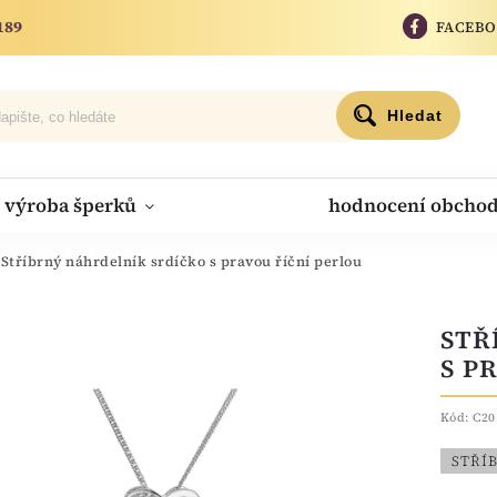
189
FACEB
Hledat
výroba šperků
hodnocení obcho
Stříbrný náhrdelník srdíčko s pravou říční perlou
STŘ
S P
Kód:
C20
STŘÍ