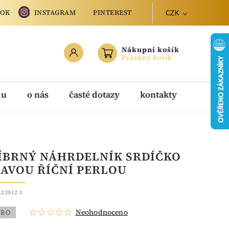
OOK
INSTAGRAM
PINTEREST
CZK
Nákupní košík
Prázdný košík
du
o nás
časté dotazy
kontakty
ÍBRNÝ NÁHRDELNÍK SRDÍČKO
RAVOU ŘÍČNÍ PERLOU
.22012.1
Neohodnoceno
BRO