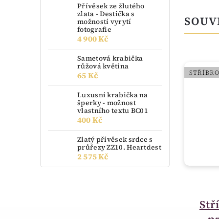
Přívěsek ze žlutého
zlata - Destička s
SOUV
možností vyrytí
fotografie
4 900 Kč
Sametová krabička
růžová květina
STŘÍBR
65 Kč
Luxusní krabička na
šperky - možnost
vlastního textu BC01
400 Kč
Zlatý přívěsek srdce s
průřezy ZZ10. Heartdest
2 575 Kč
skladem
Luxusní dřevená
Stř