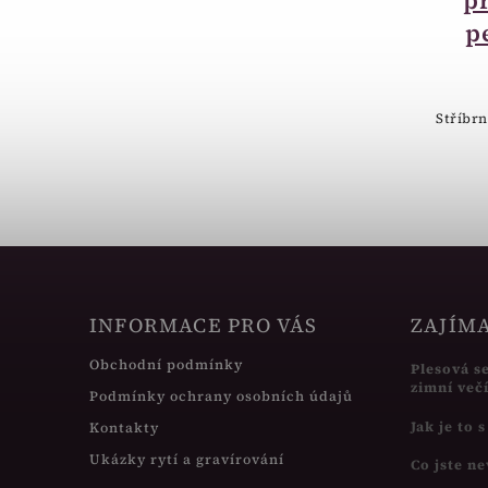
krabička červená
p
BA35-TMC
p
590 Kč
Luxusní dřevená krabička tmavě
Stříbr
červená, možnost gravírování.
INFORMACE PRO VÁS
ZAJÍM
Obchodní podmínky
Plesová s
zimní več
Podmínky ochrany osobních údajů
Jak je to 
Kontakty
Ukázky rytí a gravírování
Co jste ne