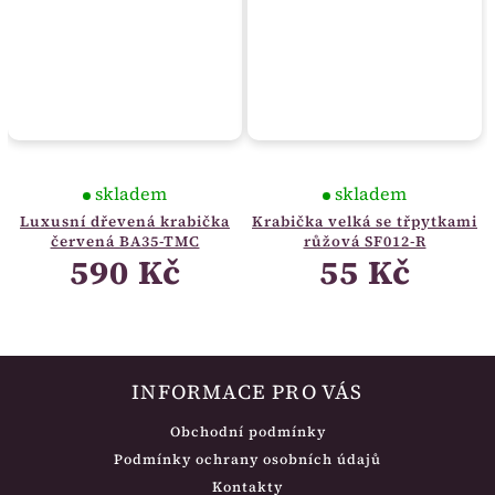
skladem
skladem
Luxusní dřevená krabička
Krabička velká se třpytkami
červená BA35-TMC
růžová SF012-R
590 Kč
55 Kč
INFORMACE PRO VÁS
Obchodní podmínky
Podmínky ochrany osobních údajů
Kontakty