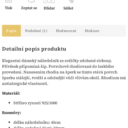
Tisk
Zeptat se
Hlídat
Sdílet
Popis
Podobné (1)
Hodnocení
Diskuze
Detailní popis produktu
Elegantní dámský náhrdelník se srdíčky zdobené zirkony.
Přívěsek přípomíná šíp. Povrchově rhodiované do lesklého
provedení. Nanesením rhodia na šperk se tímto stává povrch
šperku stálejší, tvrdší a odolnější vůči vlivům okolí. Rhodium má
antialergické vlastnosti.
Materiál:
Stříbro ryzosti 925/1000
Rozměry:
délka náhrdelníku: 45cm
délka ozdobné části: 33mm