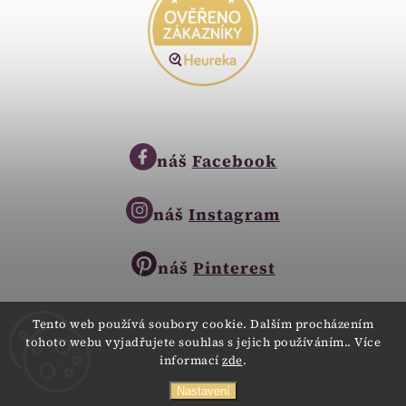
náš
Facebook
náš
Instagram
náš
Pinterest
Tento web používá soubory cookie. Dalším procházením
tohoto webu vyjadřujete souhlas s jejich používáním.. Více
Copyright © 2023
informací
zde
.
Zlatnictví Zlatíčko
obchod@zlatnictvi-zlaticko.cz
Všechna práva vyhrazena.
Nastavení