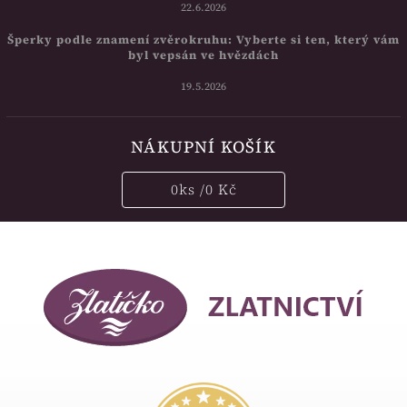
22.6.2026
Šperky podle znamení zvěrokruhu: Vyberte si ten, který vám
byl vepsán ve hvězdách
19.5.2026
NÁKUPNÍ KOŠÍK
0
ks /
0 Kč