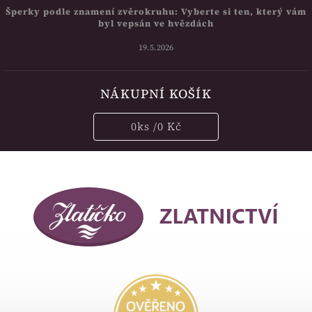
Šperky podle znamení zvěrokruhu: Vyberte si ten, který vám
byl vepsán ve hvězdách
19.5.2026
NÁKUPNÍ KOŠÍK
0
ks /
0 Kč