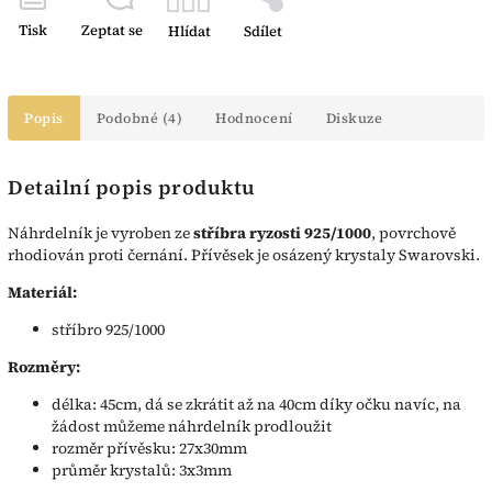
Tisk
Zeptat se
Hlídat
Sdílet
Popis
Podobné (4)
Hodnocení
Diskuze
Detailní popis produktu
Náhrdelník je vyroben ze
stříbra ryzosti 925/1000
, povrchově
rhodiován proti černání. Přívěsek je osázený krystaly Swarovski.
Materiál:
stříbro 925/1000
Rozměry:
délka: 45cm, dá se zkrátit až na 40cm díky očku navíc, na
žádost můžeme náhrdelník prodloužit
rozměr přívěsku: 27x30mm
průměr krystalů: 3x3mm