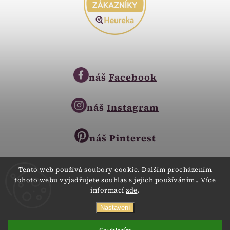
náš
Facebook
náš
Instagram
náš
Pinterest
Tento web používá soubory cookie. Dalším procházením
tohoto webu vyjadřujete souhlas s jejich používáním.. Více
Copyright © 2023
informací
zde
.
Zlatnictví Zlatíčko
obchod@zlatnictvi-zlaticko.cz
Všechna práva vyhrazena.
Nastavení
+420 777 007 189
Webdesign
Digitalka.cz