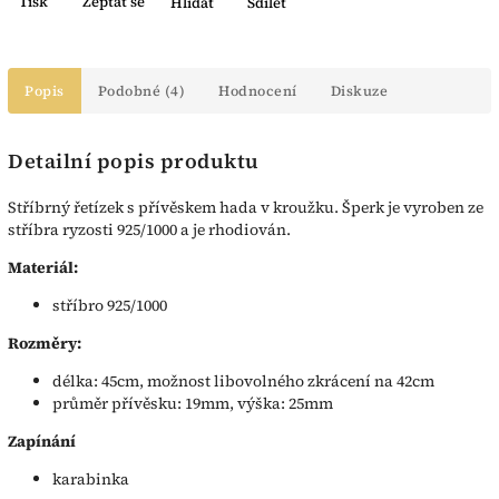
Tisk
Zeptat se
Hlídat
Sdílet
Popis
Podobné (4)
Hodnocení
Diskuze
Detailní popis produktu
Stříbrný řetízek s přívěskem hada v kroužku. Šperk je vyroben ze
stříbra ryzosti 925/1000 a je rhodiován.
Materiál:
stříbro 925/1000
Rozměry:
délka: 45cm, možnost libovolného zkrácení na 42cm
průměr přívěsku: 19mm, výška: 25mm
Zapínání
karabinka