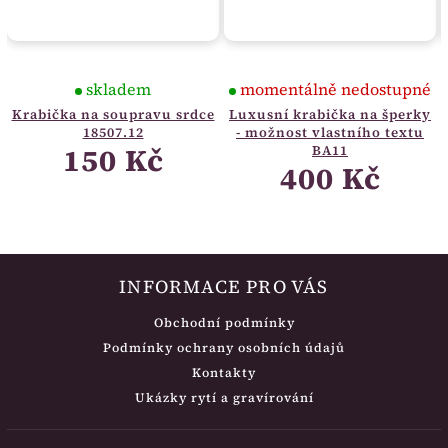
skladem
momentálně nedostupné
Krabička na soupravu srdce
Luxusní krabička na šperky
18507.12
- možnost vlastního textu
150 Kč
BA11
400 Kč
INFORMACE PRO VÁS
Obchodní podmínky
Podmínky ochrany osobních údajů
Kontakty
Ukázky rytí a gravírování