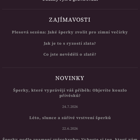
ZAJÍMAVOSTI
Plesová sezóna: Jaké šperky zvolit pro zimní večírky
Jak je to s ryzostí zlata?
Co jste nevěděli o zlatě?
NOVINKY
Šperky, které vyprávějí váš příběh: Objevíte kouzlo
přívěsků?
24.7.2026
Léto, slunce a zářivé vrstvení šperků
22.6.2026
Šperky podle znamení zvěrokruhu: Vyberte si ten, který vám