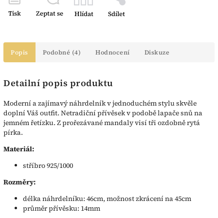
Tisk
Zeptat se
Hlídat
Sdílet
Popis
Podobné (4)
Hodnocení
Diskuze
Detailní popis produktu
Moderní a zajímavý náhrdelník v jednoduchém stylu skvěle
doplní Váš outfit. Netradiční přívěsek v podobě lapače snů na
jemném řetízku. Z prořezávané mandaly visí tři ozdobně rytá
pírka.
Materiál:
stříbro 925/1000
Rozměry:
délka náhrdelníku: 46cm, možnost zkrácení na 45cm
průměr přívěsku: 14mm