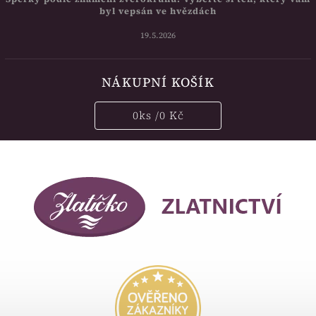
byl vepsán ve hvězdách
19.5.2026
NÁKUPNÍ KOŠÍK
0
ks /
0 Kč