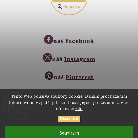
náš
Facebook
náš
Instagram
náš
Pinterest
Tento web používá soubory cookie. Dalším procházením
tohoto webu vyjadřujete souhlas s jejich používáním.. Více
Copyright © 2023
informací
zde
.
Zlatnictví Zlatíčko
obchod@zlatnictvi-zlaticko.cz
Všechna práva vyhrazena.
Nastavení
+420 777 007 189
Webdesign
Digitalka.cz
Souhlasím