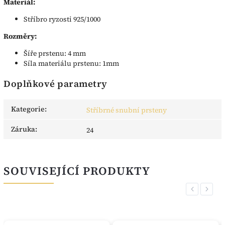
Materiál:
Stříbro ryzosti 925/1000
Rozměry:
Šíře prstenu: 4 mm
Síla materiálu prstenu: 1mm
Doplňkové parametry
Kategorie
:
Stříbrné snubní prsteny
Záruka
:
24
SOUVISEJÍCÍ PRODUKTY
Previous
Next