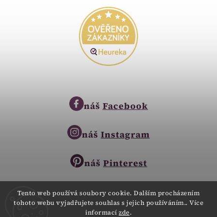
náš
Facebook
náš
Instagram
náš
Pinterest
Tento web používá soubory cookie. Dalším procházením
tohoto webu vyjadřujete souhlas s jejich používáním.. Více
Copyright © 2023
informací
zde
.