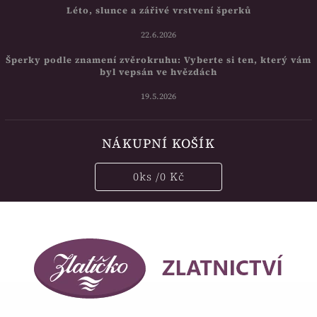
Léto, slunce a zářivé vrstvení šperků
22.6.2026
Šperky podle znamení zvěrokruhu: Vyberte si ten, který vám
byl vepsán ve hvězdách
19.5.2026
NÁKUPNÍ KOŠÍK
0
ks /
0 Kč