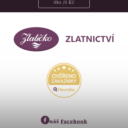
0
ks /
0 Kč
náš
Facebook