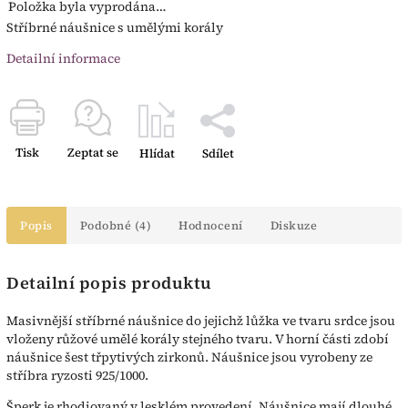
Položka byla vyprodána…
Stříbrné náušnice s umělými korály
Detailní informace
Tisk
Zeptat se
Hlídat
Sdílet
Popis
Podobné (4)
Hodnocení
Diskuze
Detailní popis produktu
Masivnější stříbrné náušnice do jejichž lůžka ve tvaru srdce jsou
vloženy růžové umělé korály stejného tvaru. V horní části zdobí
náušnice šest třpytivých zirkonů. Náušnice jsou vyrobeny ze
stříbra ryzosti 925/1000.
Šperk je rhodiovaný v lesklém provedení. Náušnice mají dlouhé