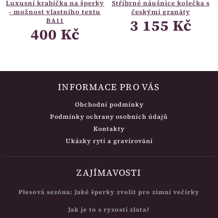
Luxusní krabička na šperky
Stříbrné náušnice kolečka s
- možnost vlastního textu
českými granáty
3 155 Kč
BA11
400 Kč
INFORMACE PRO VÁS
Obchodní podmínky
Podmínky ochrany osobních údajů
Kontakty
Ukázky rytí a gravírování
ZAJÍMAVOSTI
Plesová sezóna: Jaké šperky zvolit pro zimní večírky
Jak je to s ryzostí zlata?