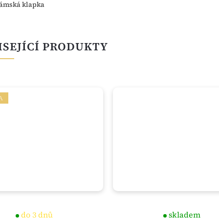
ámská klapka
ISEJÍCÍ PRODUKTY
A
do 3 dnů
skladem