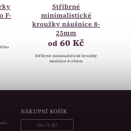
rky
Stříbrné
o F-
minimalistické
kroužky náušnice 8-
25mm
60 Kč
od
díčko
Stříbrné minimalistické kroužky
náušnice 8-25mm
NÁKUPNÍ KOŠÍK
běh:
0
ks /
0 Kč