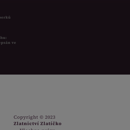
šperků
uhu:
epsán ve
Copyright © 2023
Zlatnictví Zlatíčko