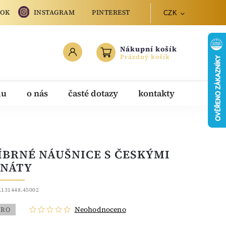
OOK
INSTAGRAM
PINTEREST
CZK
Nákupní košík
Prázdný košík
du
o nás
časté dotazy
kontakty
ÍBRNÉ NÁUŠNICE S ČESKÝMI
NÁTY
.131448.45002
Neohodnoceno
BRO