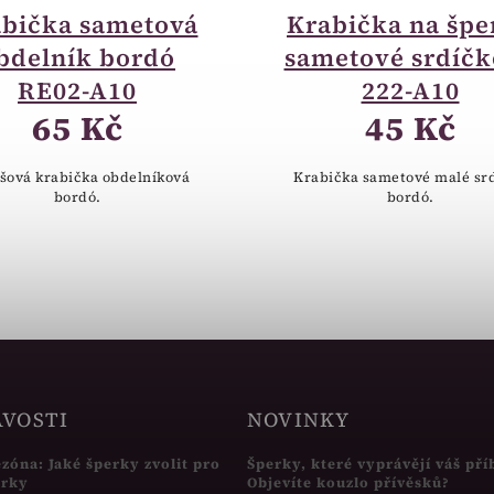
bička sametová
Krabička na špe
bdelník bordó
sametové srdíčk
RE02-A10
222-A10
65 Kč
45 Kč
šová krabička obdelníková
Krabička sametové malé sr
bordó.
bordó.
AVOSTI
NOVINKY
ezóna: Jaké šperky zvolit pro
Šperky, které vyprávějí váš pří
írky
Objevíte kouzlo přívěsků?