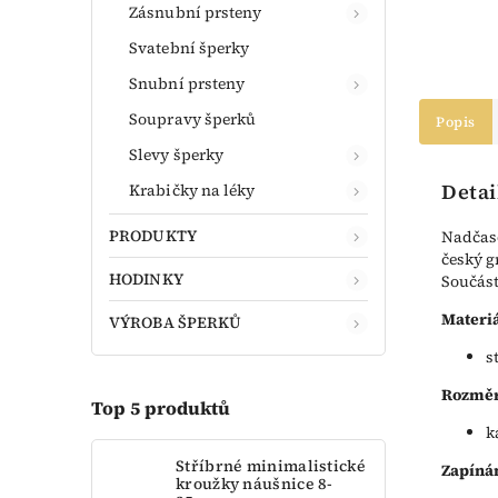
Zásnubní prsteny
Svatební šperky
Snubní prsteny
Soupravy šperků
Popis
Slevy šperky
Detai
Krabičky na léky
PRODUKTY
Nadčaso
český g
HODINKY
Součást
Materiá
VÝROBA ŠPERKŮ
s
Rozměr
Top 5 produktů
k
Stříbrné minimalistické
Zapínán
kroužky náušnice 8-