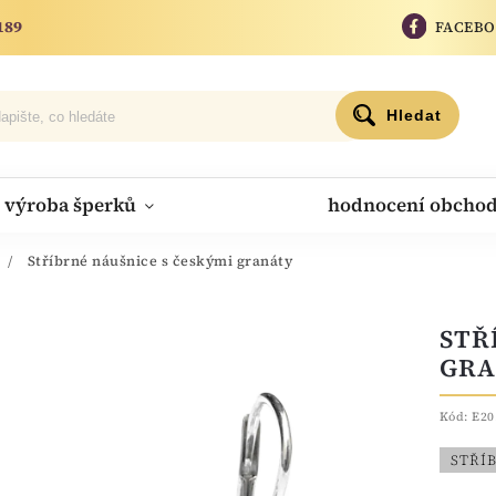
189
FACEB
Hledat
výroba šperků
hodnocení obcho
/
Stříbrné náušnice s českými granáty
STŘ
GRA
Kód:
E20
STŘÍ