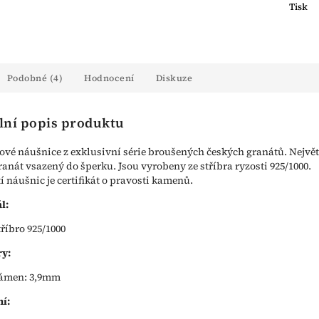
Tisk
Podobné (4)
Hodnocení
Diskuze
lní popis produktu
vé náušnice z exklusivní série broušených českých granátů. Největ
ranát vsazený do šperku. Jsou vyrobeny ze stříbra ryzosti 925/1000.
í náušnic je certifikát o pravosti kamenů.
l:
tříbro 925/1000
y:
ámen: 3,9mm
í: