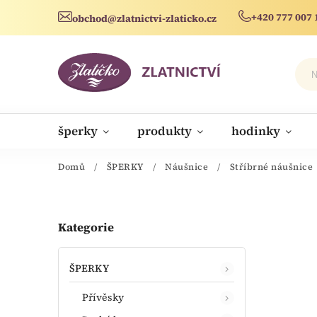
+420 777 007 
obchod@zlatnictvi-zlaticko.cz
šperky
produkty
hodinky
novinky
Domů
/
ŠPERKY
/
Náušnice
/
Stříbrné náušnice
Kategorie
ŠPERKY
Přívěsky