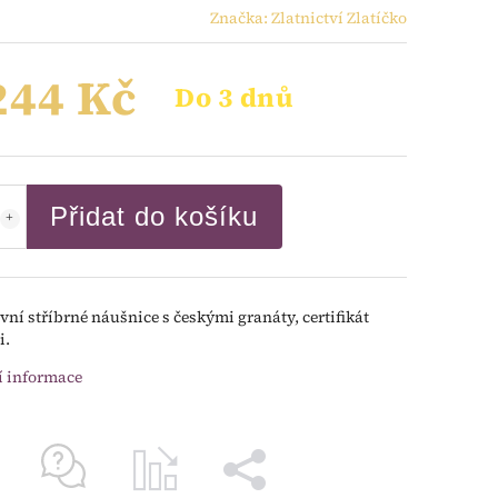
Značka:
Zlatnictví Zlatíčko
244 Kč
Do 3 dnů
Přidat do košíku
vní stříbrné náušnice s českými granáty, certifikát
i.
í informace