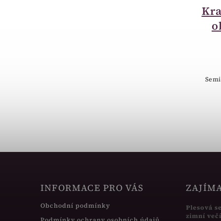
Krabička malá
Kra
srdíčko malé
o
červené 18502-12
60 Kč
Krabička malá srdíčko malé červené
Semi
18502-12
INFORMACE PRO VÁS
ZAJÍM
Obchodní podmínky
Plesová s
zimní več
Podmínky ochrany osobních údajů