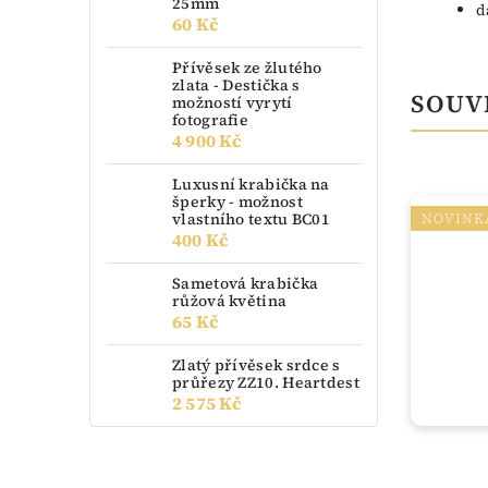
25mm
d
60 Kč
Přívěsek ze žlutého
zlata - Destička s
SOUV
možností vyrytí
fotografie
4 900 Kč
Luxusní krabička na
šperky - možnost
vlastního textu BC01
NOVINK
400 Kč
Sametová krabička
růžová květina
65 Kč
Zlatý přívěsek srdce s
průřezy ZZ10. Heartdest
2 575 Kč
skladem