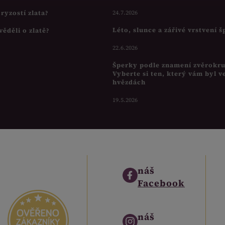
s ryzostí zlata?
24.7.2026
Léto, slunce a zářivé vrstvení 
věděli o zlatě?
22.6.2026
Šperky podle znamení zvěrokr
Vyberte si ten, který vám byl v
hvězdách
19.5.2026
náš
Facebook
náš