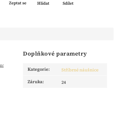
Zeptat se
Hlídat
Sdílet
Doplňkové parametry
ší
Kategorie
:
Stříbrné náušnice
Záruka
:
24