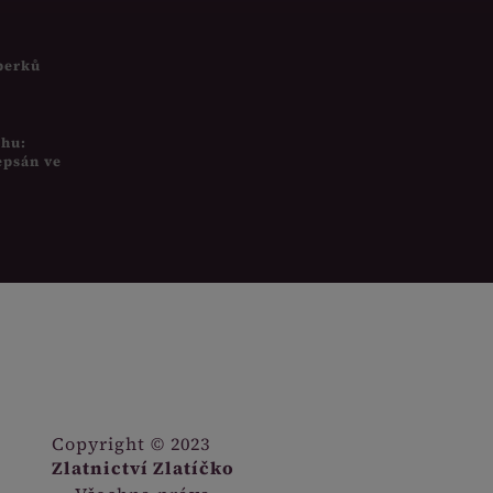
šperků
uhu:
epsán ve
Copyright © 2023
Zlatnictví Zlatíčko