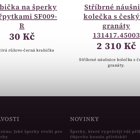
bička na šperky
Stříbrné náušn
třpytkami SF009-
kolečka s česk
R
granáty
30 Kč
131417.45003
2 310 Kč
tivá růžovo-černá krabička
Stříbrné náušnice kolečka s 
granáty.
AVOSTI
NOVINKY
ezóna: Jaké šperky zvolit pro
Šperky, které vyprávějí váš pří
írky
Objevíte kouzlo přívěsků?