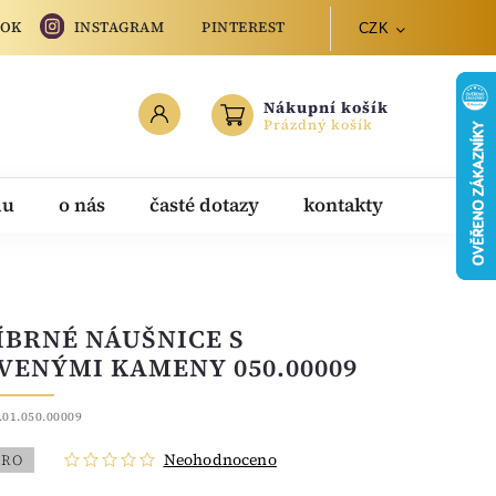
OOK
INSTAGRAM
PINTEREST
CZK
Nákupní košík
Prázdný košík
du
o nás
časté dotazy
kontakty
ÍBRNÉ NÁUŠNICE S
VENÝMI KAMENY 050.00009
.01.050.00009
Neohodnoceno
BRO