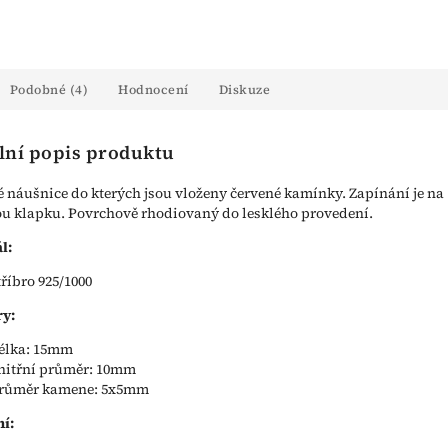
Podobné (4)
Hodnocení
Diskuze
lní popis produktu
é náušnice do kterých jsou vloženy červené kamínky. Zapínání je na
 klapku. Povrchově rhodiovaný do lesklého provedení.
l:
tříbro 925/1000
y:
élka: 15mm
nitřní průměr: 10mm
růměr kamene: 5x5mm
í: