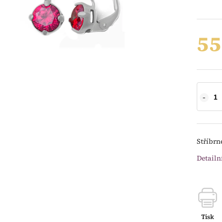
55
Stříbrn
Detailn
Tisk