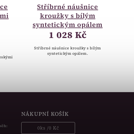
ice
Stříbrné náušnice
ými
kroužky s bílým
syntetickým opálem
1 028 Kč
Stříbrné náušnice kroužky s bílým
syntetickým opálem.
českými
NÁKUPNÍ KOŠÍK
běh:
0
ks /
0 Kč