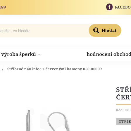
189
FACEB
Hledat
výroba šperků
hodnocení obcho
/
Stříbrné náušnice s červenými kameny 050.00009
STŘ
ČER
Kód:
E20
STŘÍ