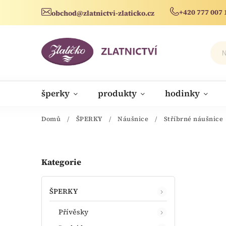
+420 777 007 
obchod@zlatnictvi-zlaticko.cz
šperky
produkty
hodinky
novinky
Domů
/
ŠPERKY
/
Náušnice
/
Stříbrné náušnice
Kategorie
ŠPERKY
Přívěsky