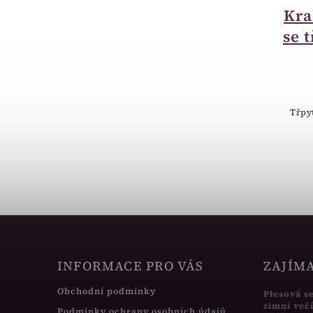
Krabička sametová
Kra
obdelník bordó
se 
RE02-A10
65 Kč
Semišová krabička obdelníková
Třpy
bordó.
INFORMACE PRO VÁS
ZAJÍM
Obchodní podmínky
Plesová s
zimní več
Podmínky ochrany osobních údajů