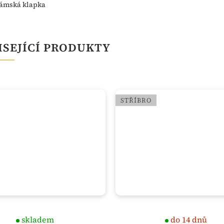
ámská klapka
ISEJÍCÍ PRODUKTY
STŘÍBRO
skladem
do 14 dnů