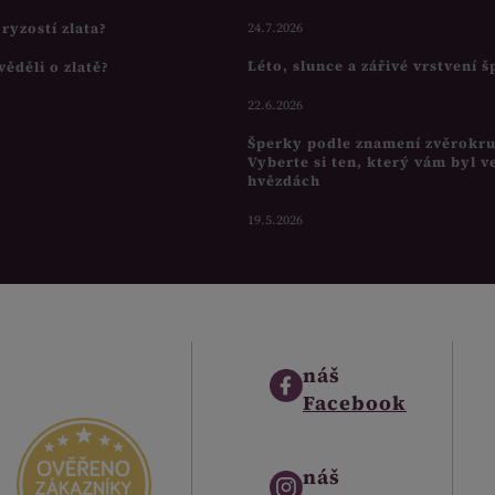
s ryzostí zlata?
24.7.2026
Léto, slunce a zářivé vrstvení 
věděli o zlatě?
22.6.2026
Šperky podle znamení zvěrokr
Vyberte si ten, který vám byl v
hvězdách
19.5.2026
náš
Facebook
náš