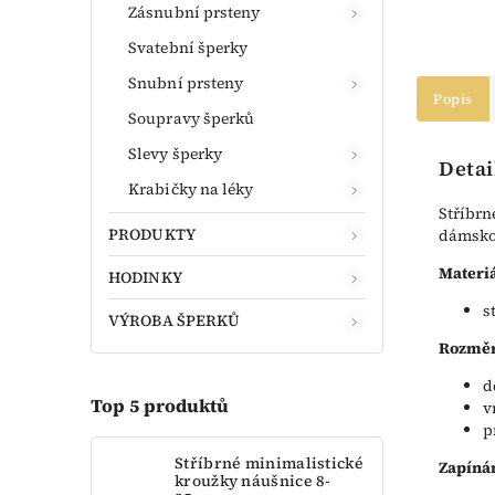
Zásnubní prsteny
Svatební šperky
Snubní prsteny
Popis
Soupravy šperků
Slevy šperky
Detai
Krabičky na léky
Stříbrn
PRODUKTY
dámskou
Materiá
HODINKY
s
VÝROBA ŠPERKŮ
Rozměr
d
Top 5 produktů
v
p
Stříbrné minimalistické
Zapínán
kroužky náušnice 8-