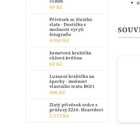
25mm
d
60 Kč
Přívěsek ze žlutého
zlata - Destička s
SOUV
možností vyrytí
fotografie
4 900 Kč
Sametová krabička
růžová květina
NOVINKA
65 Kč
Luxusní krabička na
šperky - možnost
vlastního textu BC01
400 Kč
Zlatý přívěsek srdce s
průřezy ZZ10. Heartdest
2 575 Kč
do 3 dnů