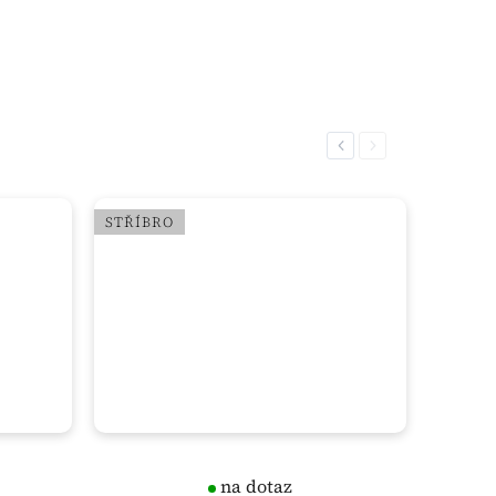
Previous
Next
STŘÍBRO
na dotaz