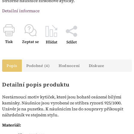
Stříbrné náušnice zirkonové kytičky.
Detailní informace
Tisk
Zeptat se
Hlídat
Sdílet
Popis
Podobné (4)
Hodnocení
Diskuze
Detailní popis produktu
Nestárnoucí motiv kytiček, které jsou bohatě osázené bílými
kamínky. Náušnice jsou vyrobené ze stříbra ryzosti 925/1000.
Uzávěr je na puzetku. K náušnicím lze do soupravy přikoupit
náhrdelník ve stejném stylu.
Materiál: