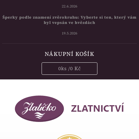
22.6.2026
Šperky podle znamení zvěrokruhu: Vyberte si ten, který vám
byl vepsán ve hvězdách
19.5.2026
NÁKUPNÍ KOŠÍK
0
ks /
0 Kč