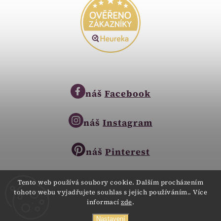
náš
Facebook
náš
Instagram
náš
Pinterest
Tento web používá soubory cookie. Dalším procházením
tohoto webu vyjadřujete souhlas s jejich používáním.. Více
Copyright © 2023
informací
zde
.
Zlatnictví Zlatíčko
obchod@zlatnictvi-zlaticko.cz
Všechna práva vyhrazena.
Nastavení