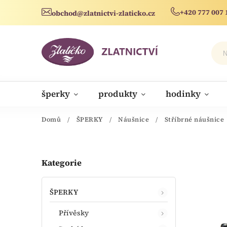
+420 777 007 
obchod@zlatnictvi-zlaticko.cz
šperky
produkty
hodinky
novinky
Domů
/
ŠPERKY
/
Náušnice
/
Stříbrné náušnice
Kategorie
ŠPERKY
Přívěsky