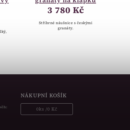
ový
granáty na klapku
3 780 Kč
Stříbrné náušnice s českými
granáty.
lký,
NÁKUPNÍ KOŠÍK
běh:
0
ks /
0 Kč