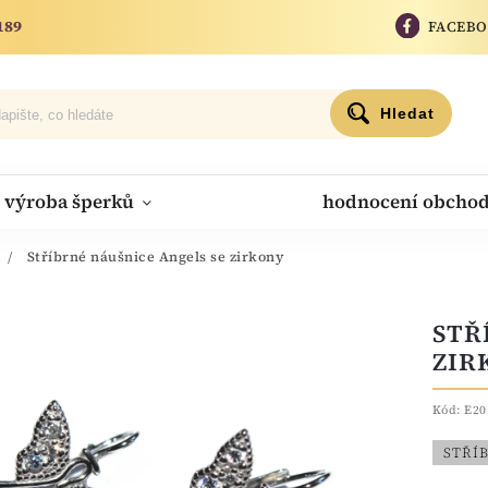
189
FACEB
Hledat
výroba šperků
hodnocení obcho
/
Stříbrné náušnice Angels se zirkony
STŘ
ZIR
Kód:
E20
STŘÍ