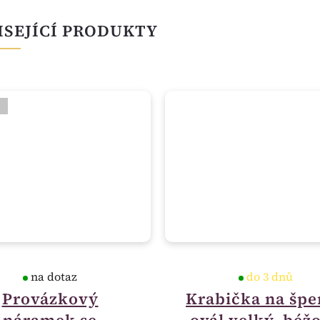
ISEJÍCÍ PRODUKTY
O
na dotaz
do 3 dnů
Provázkový
Krabička na špe