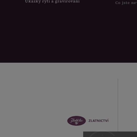
Ukázky rytí a gravírování
Co jste ne