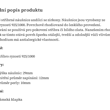
lní popis produktu
stříbrné náušnice andílci se zirkony. Náušnice jsou vyrobeny ze
 ryzosti 925/1000. Povrchově rhodiované do lesklého provedení.
ání se používá pro pokovení stříbra či bílého zlata. Nanešením rh
k se tímto stává povrh šperku stálejší, tvrdší a odolnější vůči vlivů
Rhodium má antialergické vlastnosti.
l:
tříbro ryzosti 925/1000
y:
ýška náušnic: 29mm
nitřní průměr zapínání: 12mm
růměr perly: 10mm
í:
ámská klapka