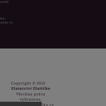
šperků
uhu:
epsán ve
Copyright © 2023
Zlatnictví Zlatíčko
Všechna práva
vyhrazena.
Webdesign
Digitalka.cz