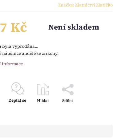
Značka:
Zlatnictví Zlatíčko
7 Kč
Není skladem
a byla vyprodána…
é náušnice andělé se zirkony.
í informace
Zeptat se
Hlídat
Sdílet