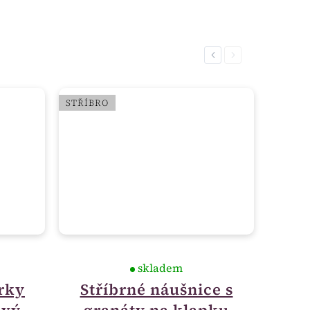
Previous
Next
STŘÍBRO
skladem
rky
Stříbrné náušnice s