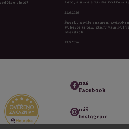
Léto, slunce a zářivé vrstvení 
věděli o zlatě?
22.6.2026
Šperky podle znamení zvěrokr
Vyberte si ten, který vám byl v
hvězdách
19.5.2026
náš
Facebook
náš
Instagram