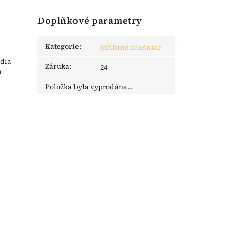
Doplňkové parametry
Kategorie
:
Stříbrné náušnice
odia
Záruka
:
24
m
Položka byla vyprodána…