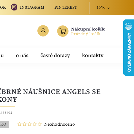
OOK
INSTAGRAM
PINTEREST
CZK
Nákupní košík
Prázdný košík
du
o nás
časté dotazy
kontakty
ÍBRNÉ NÁUŠNICE ANGELS SE
KONY
.438402
Neohodnoceno
BRO