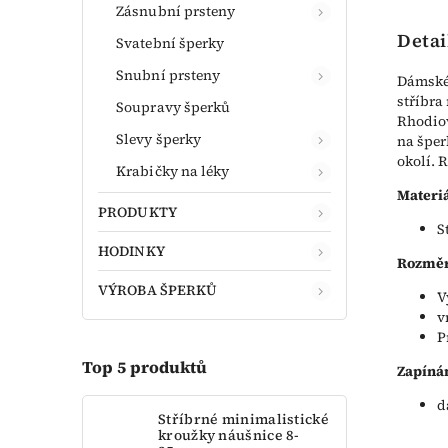
Zásnubní prsteny
Detai
Svatební šperky
Snubní prsteny
Dámské 
stříbra
Soupravy šperků
Rhodiov
Slevy šperky
na šper
okolí. 
Krabičky na léky
Materiá
PRODUKTY
S
HODINKY
Rozměr
VÝROBA ŠPERKŮ
V
v
P
Top 5 produktů
Zapínán
d
Stříbrné minimalistické
kroužky náušnice 8-