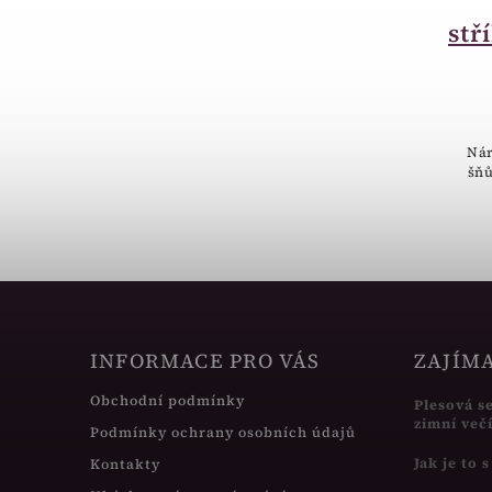
anděl s kamínky
AGS700
stř
1 215 Kč
Stříbrný náhrdelník anděl s
kamínky.
Nár
šňů
INFORMACE PRO VÁS
ZAJÍM
Obchodní podmínky
Plesová s
zimní več
Podmínky ochrany osobních údajů
Jak je to 
Kontakty