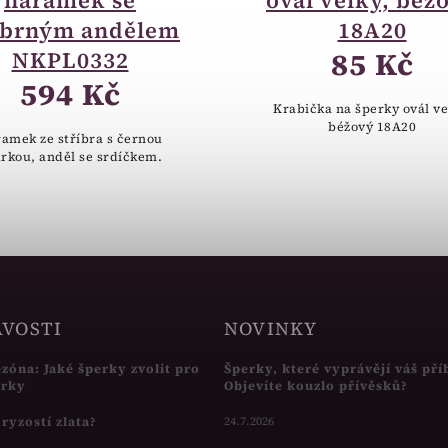
náramek se
ovál velký, béž
íbrným andělem
18A20
85 Kč
NKPL0332
594 Kč
Krabička na šperky ovál ve
béžový 18A20
amek ze stříbra s černou
rkou, anděl se srdíčkem.
AVOSTI
NOVINKY
ezóna: Jaké šperky zvolit pro
Šperky, které vyprávějí váš pří
írky
Objevíte kouzlo přívěsků?
s ryzostí zlata?
24.7.2026