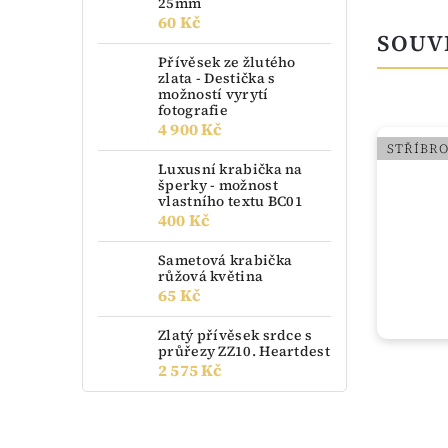
25mm
60 Kč
SOUV
Přívěsek ze žlutého
zlata - Destička s
možností vyrytí
fotografie
4 900 Kč
STŘÍBRO
STŘÍBR
Luxusní krabička na
šperky - možnost
vlastního textu BC01
400 Kč
Sametová krabička
růžová květina
65 Kč
Zlatý přívěsek srdce s
průřezy ZZ10. Heartdest
2 575 Kč
vyprodáno
Stříbrný náhrdelník