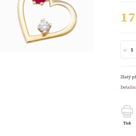
17
Zlatý p
Detailn
Tisk