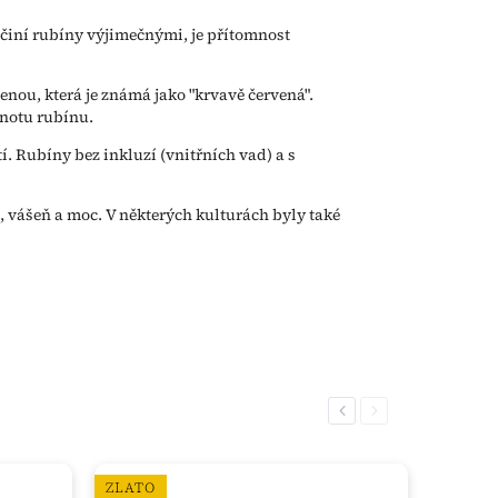
 činí rubíny výjimečnými, je přítomnost
enou, která je známá jako "krvavě červená".
dnotu rubínu.
í. Rubíny bez inkluzí (vnitřních vad) a s
 vášeň a moc. V některých kulturách byly také
Previous
Next
ZLATO