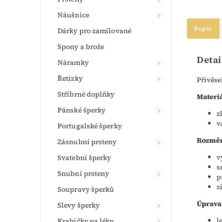
Náušnice
Popis
Dárky pro zamilované
Spony a brože
Detai
Náramky
Řetízky
Přívěse
Stříbrné doplňky
Materiá
Pánské šperky
z
v
Portugalské šperky
Rozměr
Zásnubní prsteny
v
Svatební šperky
s
Snubní prsteny
p
z
Soupravy šperků
Úprava
Slevy šperky
l
Krabičky na léky