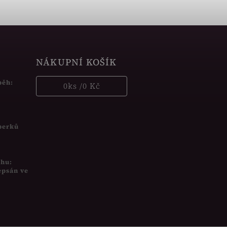
NÁKUPNÍ KOŠÍK
běh:
0
ks /
0 Kč
šperků
uhu:
epsán ve