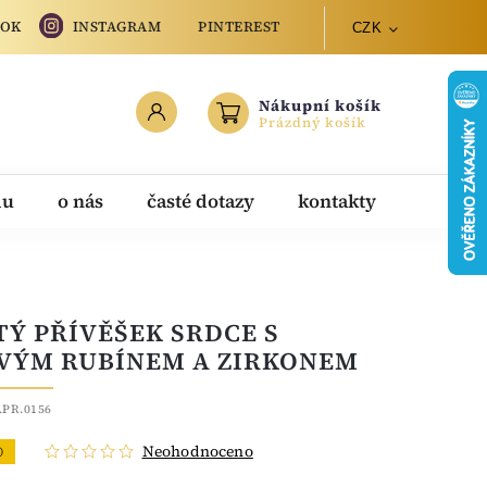
OOK
INSTAGRAM
PINTEREST
CZK
Nákupní košík
Prázdný košík
du
o nás
časté dotazy
kontakty
TÝ PŘÍVĚŠEK SRDCE S
VÝM RUBÍNEM A ZIRKONEM
.PR.0156
Neohodnoceno
O