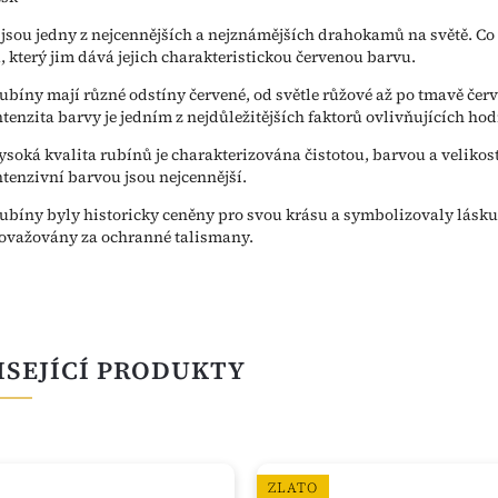
jsou jedny z nejcennějších a nejznámějších drahokamů na světě. Co
 který jim dává jejich charakteristickou červenou barvu.
ubíny mají různé odstíny červené, od světle růžové až po tmavě červ
ntenzita barvy je jedním z nejdůležitějších faktorů ovlivňujících ho
ysoká kvalita rubínů je charakterizována čistotou, barvou a velikost
ntenzivní barvou jsou nejcennější.
ubíny byly historicky ceněny pro svou krásu a symbolizovaly lásku,
ovažovány za ochranné talismany.
ISEJÍCÍ PRODUKTY
ZLATO