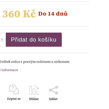
 360 Kč
Do 14 dnů
Přidat do košíku
řívěšek srdce s pravým rubínem a zirkonem
í informace
Zeptat se
Hlídat
Sdílet