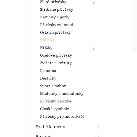
Zlaté přívěsky
Stříbrné přívěsky
Kameny a perly
Přívěsky znamení
Ostatní přívěsky
Srdíčka
Křížky
Ocelové přívěsky
Zvířata a květiny
Písmena
Destičky
Sport a hobby
Madonky a medailonky
Přívěsky pro dva
Čínské symboly
Přívěsky pro motorkáře
Drahé kameny
Prsteny