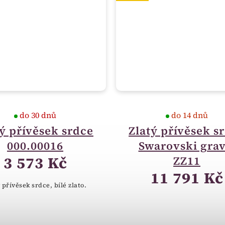
do 30 dnů
do 14 dnů
tý přívěsek srdce
Zlatý přívěsek s
000.00016
Swarovski grav
3 573 Kč
ZZ11
11 791 Kč
 přívěsek srdce, bílé zlato.