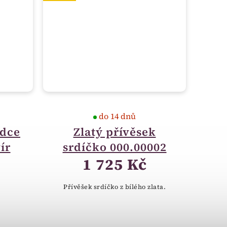
do 14 dnů
rdce
Zlatý přívěsek
ír
srdíčko 000.00002
1 725 Kč
Přívěšek srdíčko z bílého zlata.