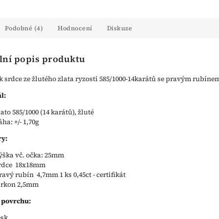
Podobné (4)
Hodnocení
Diskuze
lní popis produktu
k srdce ze žlutého zlata ryzosti 585/1000-14karátů se pravým rubíne
l:
lato 585/1000 (14 karátů), žluté
áha: +/- 1,70g
y:
ýška vč. očka: 25mm
rdce 18x18mm
ravý rubín 4,7mm 1 ks 0,45ct - certifikát
irkon 2,5mm
 povrchu:
esk