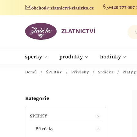
+420 777 007 
obchod@zlatnictvi-zlaticko.cz
šperky
produkty
hodinky
novinky
Domů
/
ŠPERKY
/
Přívěsky
/
Srdíčka
/
Zlatý 
Kategorie
ŠPERKY
Přívěsky