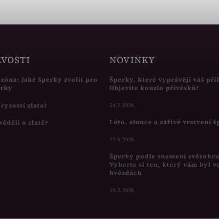
AVOSTI
NOVINKY
ezóna: Jaké šperky zvolit pro
Šperky, které vyprávějí váš pří
írky
Objevíte kouzlo přívěsků?
s ryzostí zlata?
24.7.2026
Léto, slunce a zářivé vrstvení 
věděli o zlatě?
22.6.2026
Šperky podle znamení zvěrokr
Vyberte si ten, který vám byl v
hvězdách
19.5.2026