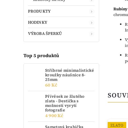
Rubíny
PRODUKTY
chromu,
HODINKY
R
I
VÝROBA ŠPERKŮ
V
i
Top 5 produktů
R
p
Stříbrné minimalistické
kroužky náušnice 8-
25mm
60 Kč
SOUV
Přívěsek ze žlutého
zlata - Destička s
možností vyrytí
fotografie
4 900 Kč
ZLATO
ZLATO
Sametová krabička