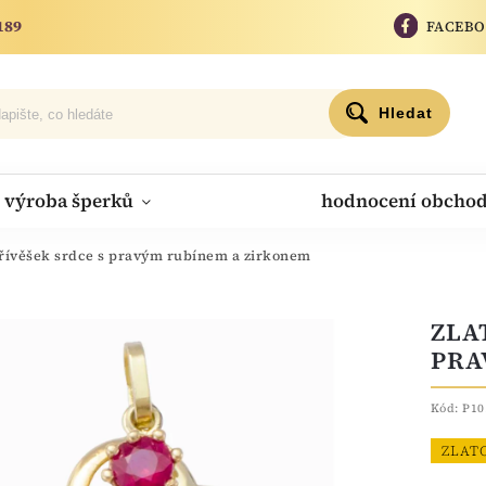
189
FACEB
Hledat
výroba šperků
hodnocení obcho
přívěšek srdce s pravým rubínem a zirkonem
ZLA
PRA
Kód:
P10
ZLAT