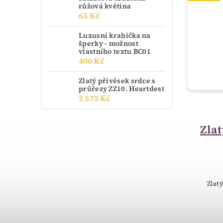
růžová květina
65 Kč
Luxusní krabička na
šperky - možnost
vlastního textu BC01
400 Kč
Zlatý přívěsek srdce s
průřezy ZZ10. Heartdest
2 575 Kč
do 14 dnů
Zlatý přívěsek
Zla
srdíčko duté
000.00013
2 588 Kč
Zlatý
Zlatý přívěsek srdíčko duté.