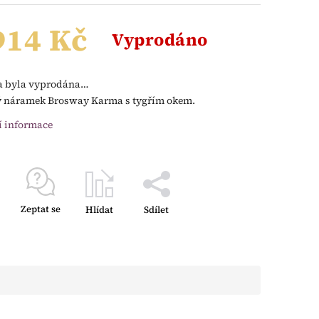
914 Kč
Vyprodáno
a byla vyprodána…
ý náramek Brosway Karma s tygřím okem.
í informace
Zeptat se
Hlídat
Sdílet