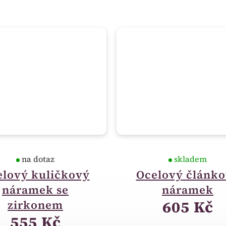
na dotaz
skladem
elový kuličkový
Ocelový článk
náramek se
náramek
605 Kč
zirkonem
555 Kč