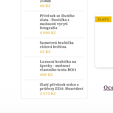
25mm
60 Kč
Přívěsek ze žlutého
zlata - Destička s
ZLATO
možností vyrytí
fotografie
4 900 Kč
Sametová krabička
růžová květina
65 Kč
Luxusní krabička na
šperky - možnost
vlastního textu BC01
400 Kč
na dotaz
Zlatý přívěsek srdce s
Ocelový náramek
Oc
průřezy ZZ10. Heartdest
2 575 Kč
Brosway Catherine
18.BCA43
1 606 Kč