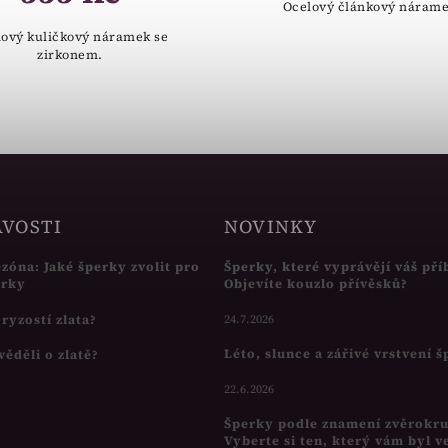
Ocelový článkový nárame
ový kuličkový náramek se
zirkonem.
AVOSTI
NOVINKY
ezóna: Jaké šperky zvolit pro
Šperky, které vyprávějí váš pří
írky
Objevíte kouzlo přívěsků?
s ryzostí zlata?
24.7.2026
Léto, slunce a zářivé vrstvení 
věděli o zlatě?
22.6.2026
Šperky podle znamení zvěrokr
Vyberte si ten, který vám byl v