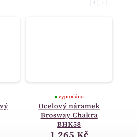
Previous
Next
vyprodáno
ový
Ocelový náramek
Brosway Chakra
BHK58
1 265 Kč