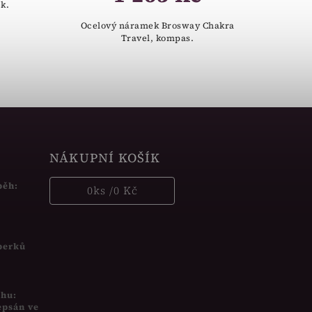
k.
Ocelový náramek Brosway Chakra
Travel, kompas.
NÁKUPNÍ KOŠÍK
běh:
0
ks /
0 Kč
šperků
uhu:
epsán ve