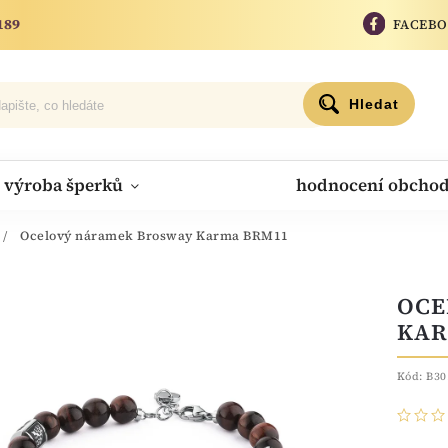
189
FACEB
Hledat
výroba šperků
hodnocení obcho
/
Ocelový náramek Brosway Karma BRM11
OCE
KAR
Kód:
B30