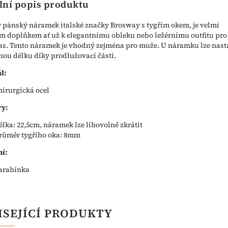
lní popis produktu
 pánský náramek italské značky Brosway s tygřím okem, je velmi
m doplňkem ať už k elegantnímu obleku nebo ležérnímu outfitu pro
as. Tento náramek je vhodný zejména pro muže. U náramku lze nast
nou délku díky prodlužovací části.
l:
hirurgická ocel
y:
élka: 22,5cm, náramek lze libovolně zkrátit
růměr tygřího oka: 8mm
í:
arabinka
ISEJÍCÍ PRODUKTY