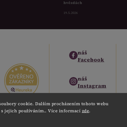
hvězdách
19.5.2026
náš
Facebook
náš
Instagram
soubory cookie. Dalším procházením tohoto webu
náš
 s jejich používáním.. Více informací
zde
.
Pinterest