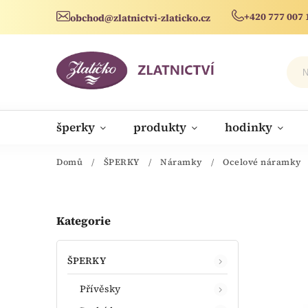
+420 777 007 
obchod@zlatnictvi-zlaticko.cz
šperky
produkty
hodinky
novinky
Domů
/
ŠPERKY
/
Náramky
/
Ocelové náramky
Kategorie
ŠPERKY
Přívěsky