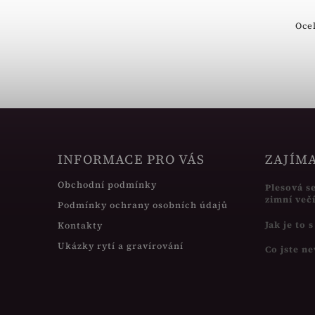
Ocelový náramek s kameny italské
Ocel
značky
INFORMACE PRO VÁS
ZAJÍM
Obchodní podmínky
Plesová s
zimní več
Podmínky ochrany osobních údajů
Jak je to 
Kontakty
Ukázky rytí a gravírování
Co jste ne