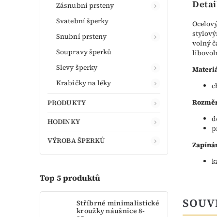
Detai
Zásnubní prsteny
Svatební šperky
Ocelový
stylový
Snubní prsteny
volný č
Soupravy šperků
libovol
Slevy šperky
Materiá
Krabičky na léky
c
Rozměr
PRODUKTY
d
HODINKY
p
VÝROBA ŠPERKŮ
Zapínán
k
Top 5 produktů
SOUV
Stříbrné minimalistické
kroužky náušnice 8-