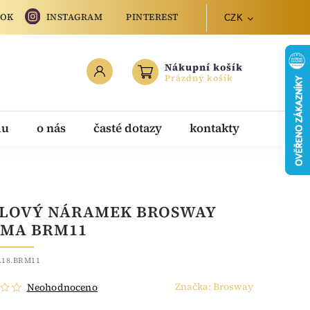
OOK
INSTAGRAM
PINTEREST
CZK
Nákupní košík
Prázdný košík
du
o nás
časté dotazy
kontakty
LOVÝ NÁRAMEK BROSWAY
MA BRM11
.18.BRM11
Značka:
Brosway
Neohodnoceno