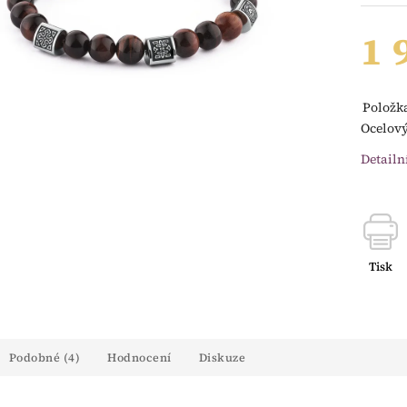
1 
Položk
Ocelov
Detailn
Tisk
Podobné (4)
Hodnocení
Diskuze