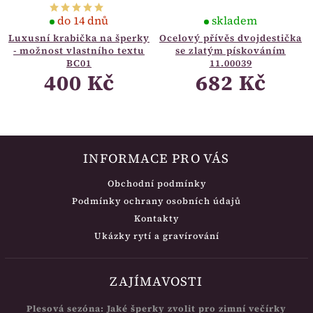
do 14 dnů
skladem
Luxusní krabička na šperky
Ocelový přívěs dvojdestička
- možnost vlastního textu
se zlatým pískováním
BC01
11.00039
400 Kč
682 Kč
INFORMACE PRO VÁS
Obchodní podmínky
Podmínky ochrany osobních údajů
Kontakty
Ukázky rytí a gravírování
ZAJÍMAVOSTI
Plesová sezóna: Jaké šperky zvolit pro zimní večírky