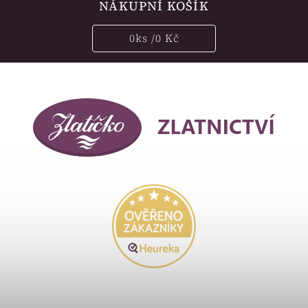
NÁKUPNÍ KOŠÍK
0
ks /
0 Kč