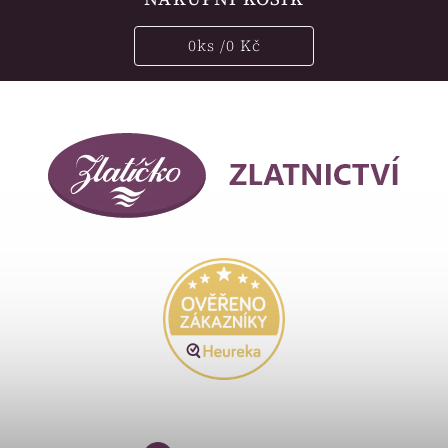
0
ks /
0 Kč