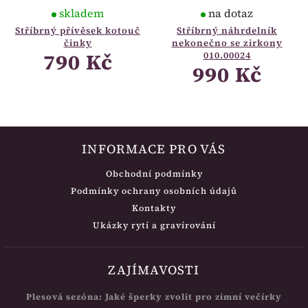
skladem
na dotaz
Stříbrný přívěsek kotouč
Stříbrný náhrdelník
činky
nekonečno se zirkony
790 Kč
010.00024
990 Kč
INFORMACE PRO VÁS
Obchodní podmínky
Podmínky ochrany osobních údajů
Kontakty
Ukázky rytí a gravírování
ZAJÍMAVOSTI
Plesová sezóna: Jaké šperky zvolit pro zimní večírky