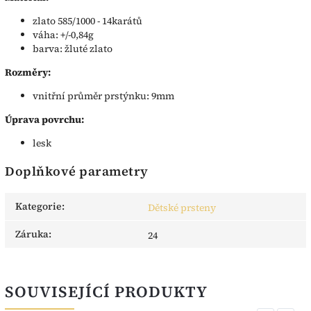
zlato 585/1000 - 14karátů
váha: +/-0,84g
barva: žluté zlato
Rozměry:
vnitřní průměr prstýnku: 9mm
Úprava povrchu:
lesk
Doplňkové parametry
Kategorie
:
Dětské prsteny
Záruka
:
24
SOUVISEJÍCÍ PRODUKTY