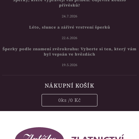
přívěsků?
24.7.2026
Léto, slunce a zářivé vrstvení šperků
22.6.2026
Šperky podle znamení zvěrokruhu: Vyberte si ten, který vám
byl vepsán ve hvězdách
19.5.2026
NÁKUPNÍ KOŠÍK
0
ks /
0 Kč