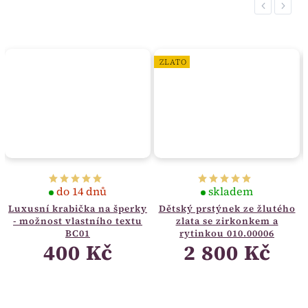
Previous
Next
ZLATO
do 14 dnů
skladem
Luxusní krabička na šperky
Dětský prstýnek ze žlutého
- možnost vlastního textu
zlata se zirkonkem a
BC01
rytinkou 010.00006
400 Kč
2 800 Kč