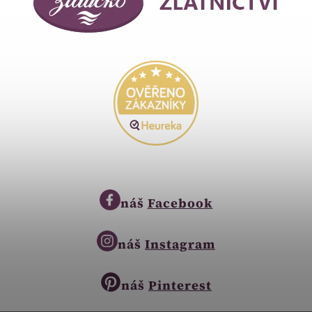
náš
Facebook
náš
Instagram
náš
Pinterest