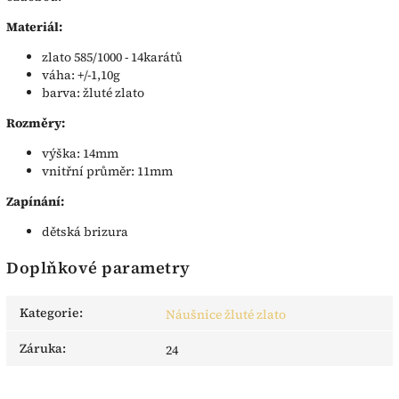
Materiál:
zlato 585/1000 - 14karátů
váha: +/-1,10g
barva: žluté zlato
Rozměry:
výška: 14mm
vnitřní průměr: 11mm
Zapínání:
dětská brizura
Doplňkové parametry
Kategorie
:
Náušnice žluté zlato
Záruka
:
24