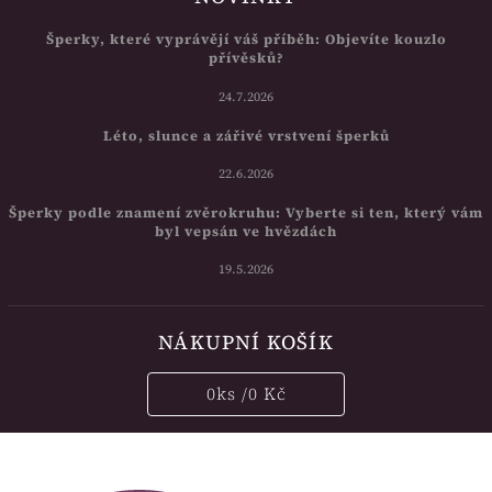
Šperky, které vyprávějí váš příběh: Objevíte kouzlo
přívěsků?
24.7.2026
Léto, slunce a zářivé vrstvení šperků
22.6.2026
Šperky podle znamení zvěrokruhu: Vyberte si ten, který vám
byl vepsán ve hvězdách
19.5.2026
NÁKUPNÍ KOŠÍK
0
ks /
0 Kč