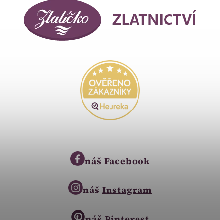
náš
Facebook
náš
Instagram
náš
Pinterest