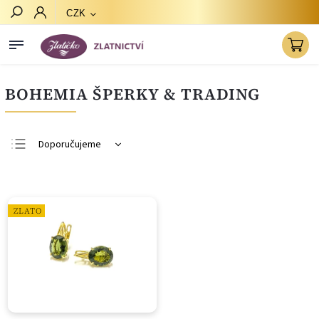
CZK
Hledat
BOHEMIA ŠPERKY & TRADING
Doporučujeme
Nejlevnější
Nejdražší
ZLATO
Nejprodávanější
Abecedně