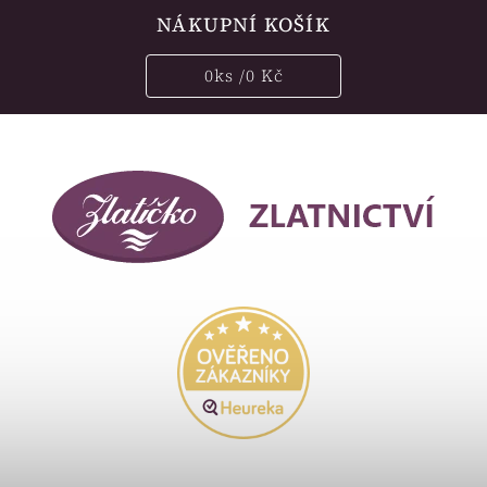
NÁKUPNÍ KOŠÍK
0
ks /
0 Kč