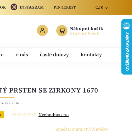
OOK
INSTAGRAM
PINTEREST
CZK
Nákupní košík
Prázdný košík
du
o nás
časté dotazy
kontakty
TÝ PRSTEN SE ZIRKONY 1670
lte variantu
Neohodnoceno
O
Značka:
Zlatnictví Zlatíčko