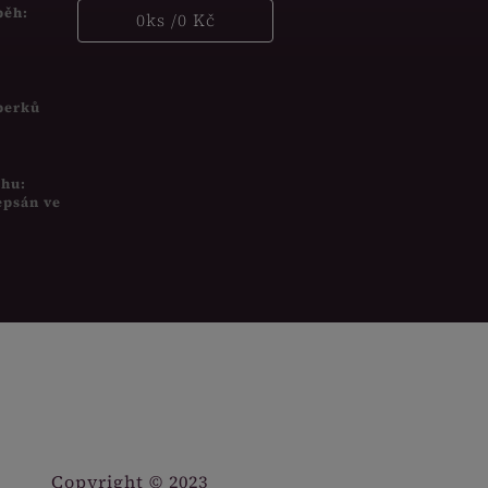
běh:
0
ks /
0 Kč
šperků
uhu:
epsán ve
Copyright © 2023