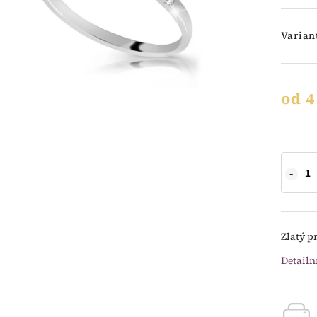
Varian
od
4
Zlatý p
Detailn