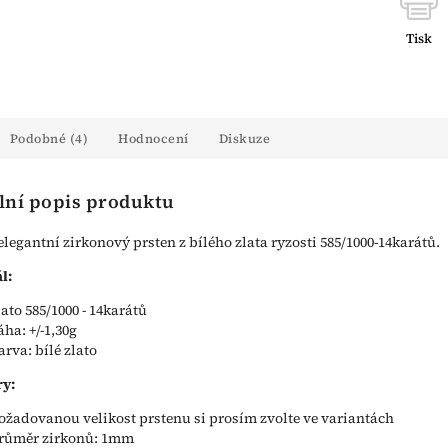
Tisk
Podobné (4)
Hodnocení
Diskuze
lní popis produktu
elegantní zirkonový prsten z bílého zlata ryzosti 585/1000-14karátů.
l:
lato 585/1000 - 14karátů
áha: +/-1,30g
arva: bílé zlato
y:
ožadovanou velikost prstenu si prosím zvolte ve variantách
růměr zirkonů: 1mm