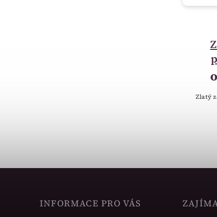
do 14 dnů
Zlatý luxusní
Z
zásnubní prsten s
p
kameny 226022207
9 733 Kč
od
Zlatý 
Zlatý zásnubní prsten, bílé zlato.
INFORMACE PRO VÁS
ZAJÍM