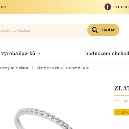
189
FACEB
Hledat
výroba šperků
hodnocení obcho
steny bílé zlato
/
Zlatý prsten se zirkony 1670
ZLA
Kód:
Zvo
ZLAT