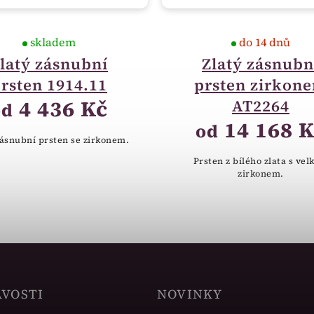
skladem
do 14 dnů
latý zásnubní
Zlatý zásnubn
rsten 1914.11
prsten zirkon
4 436 Kč
AT2264
od
14 168 K
od
zásnubní prsten se zirkonem.
Prsten z bílého zlata s ve
zirkonem.
AVOSTI
NOVINKY