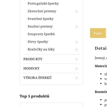
Portugalské šperky
Zásnubní prsteny
Svatební šperky
Snubní prsteny
Popis
Soupravy šperků
Slevy šperky
Detai
Krabičky na léky
Jemný, 
PRODUKTY
Materiá
HODINKY
z
VÝROBA ŠPERKŮ
v
b
Rozměr
Top 5 produktů
p
p