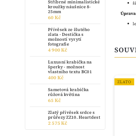
Stříbrné minimalistické
š
kroužky náušnice 8-
25mm
Úprava
60 Kč
l
Přívěsek ze žlutého
zlata - Destička s
možností vyrytí
fotografie
SOUV
4 900 Kč
Luxusní krabička na
šperky - možnost
vlastního textu BC01
400 Kč
ZLATO
ZLATO
Sametová krabička
růžová květina
65 Kč
Zlatý přívěsek srdce s
průřezy ZZ10. Heartdest
2 575 Kč