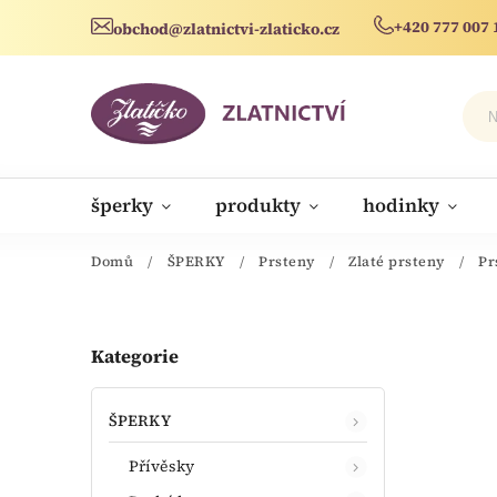
+420 777 007 
obchod@zlatnictvi-zlaticko.cz
šperky
produkty
hodinky
novinky
Domů
/
ŠPERKY
/
Prsteny
/
Zlaté prsteny
/
Pr
Kategorie
ŠPERKY
Přívěsky