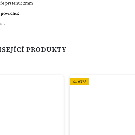
íře prstenu: 2mm
 povrchu:
esk
ISEJÍCÍ PRODUKTY
ZLATO