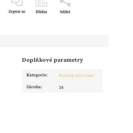
Zeptat se
Hlídat
Sdílet
Doplňkové parametry
Kategorie
:
Prsteny bílé zlato
Záruka
:
24