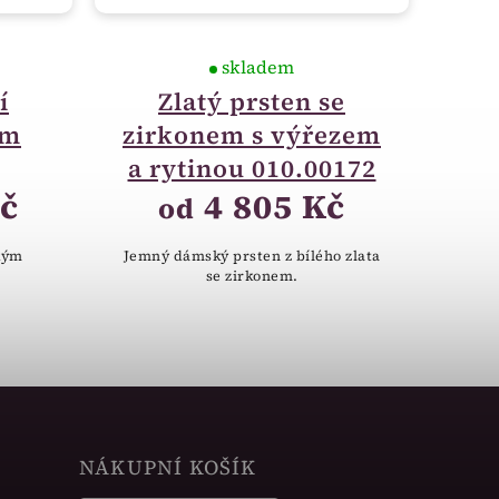
skladem
í
Zlatý prsten se
em
zirkonem s výřezem
a rytinou 010.00172
č
4 805 Kč
od
lkým
Jemný dámský prsten z bílého zlata
se zirkonem.
NÁKUPNÍ KOŠÍK