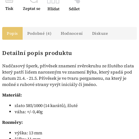
Tisk
Zeptat se
Hlídat
Sdílet
Popis
Podobné (4)
Hodnocení
Diskuze
Detailní popis produktu
Nadčasový šperk, přívěsek znamení zvěrokruhu ze žlutého zlata
který patří lidem narozeným ve znamení Býka, který spadá pod
datum 21.4. - 21.5. Přívěsek je ve tvaru pergamenu, na který je
možné z rubové strany vyrýt iniciály či jméno.
Materiál:
zlato 585/1000 (14 karátů), žluté
váha: +/- 0,40g
Rozměry:
výška: 13 mm
šířka: 11 mm