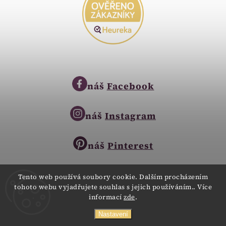
náš
Facebook
náš
Instagram
náš
Pinterest
Tento web používá soubory cookie. Dalším procházením
tohoto webu vyjadřujete souhlas s jejich používáním.. Více
Copyright © 2023
informací
zde
.
Zlatnictví Zlatíčko
obchod@zlatnictvi-zlaticko.cz
Všechna práva vyhrazena.
Nastavení
+420 777 007 189
Webdesign
Digitalka.cz