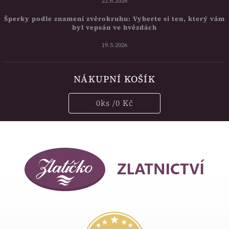
22.6.2026
Šperky podle znamení zvěrokruhu: Vyberte si ten, který vám
byl vepsán ve hvězdách
19.5.2026
NÁKUPNÍ KOŠÍK
0
ks /
0 Kč