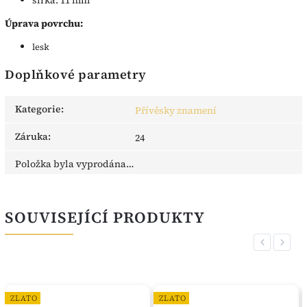
Úprava povrchu:
lesk
Doplňkové parametry
Kategorie
:
Přívěsky znamení
Záruka
:
24
Položka byla vyprodána…
SOUVISEJÍCÍ PRODUKTY
Previous
Next
ZLATO
ZLATO