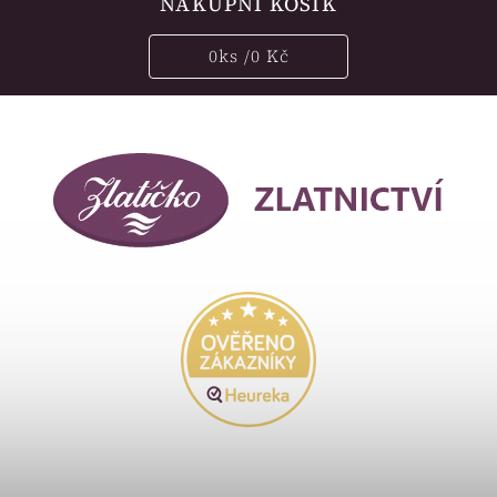
NÁKUPNÍ KOŠÍK
0
ks /
0 Kč