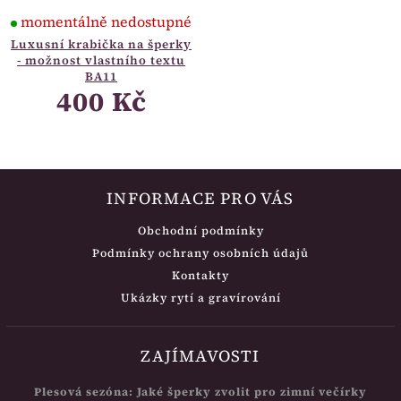
momentálně nedostupné
Luxusní krabička na šperky
- možnost vlastního textu
BA11
400 Kč
INFORMACE PRO VÁS
Obchodní podmínky
Podmínky ochrany osobních údajů
Kontakty
Ukázky rytí a gravírování
ZAJÍMAVOSTI
Plesová sezóna: Jaké šperky zvolit pro zimní večírky