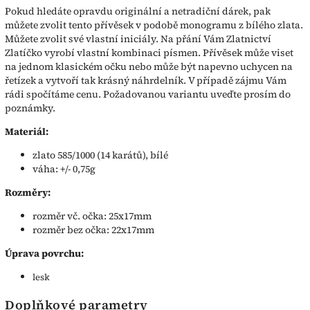
Pokud hledáte opravdu originální a netradiční dárek, pak
můžete zvolit tento přívěsek v podobě monogramu z bílého zlata.
Můžete zvolit své vlastní iniciály. Na přání Vám Zlatnictví
Zlatíčko vyrobí vlastní kombinaci písmen. Přívěsek může viset
na jednom klasickém očku nebo může být napevno uchycen na
řetízek a vytvoří tak krásný náhrdelník. V případě zájmu Vám
rádi spočítáme cenu. Požadovanou variantu uveďte prosím do
poznámky.
Materiál:
zlato 585/1000 (14 karátů), bílé
váha: +/- 0,75g
Rozměry:
rozměr vč. očka: 25x17mm
rozměr bez očka: 22x17mm
Úprava povrchu:
lesk
Doplňkové parametry