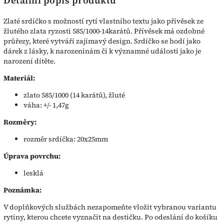
Detailní popis produktu
Zlaté srdíčko s možností rytí vlastního textu jako přívěsek ze
žlutého zlata ryzosti 585/1000-14karátů. Přívěsek má ozdobné
průřezy, které vytváří zajímavý design. Srdíčko se hodí jako
dárek z lásky, k narozeninám či k významné události jako je
narození dítěte.
Materiál:
zlato 585/1000 (14 karátů), žluté
váha: +/- 1,47g
Rozměry:
rozměr srdíčka: 20x25mm
Úprava povrchu:
lesklá
Poznámka:
V doplňkových službách nezapomeňte vložit vybranou variantu
rytiny, kterou chcete vyznačit na destičku. Po odeslání do košíku