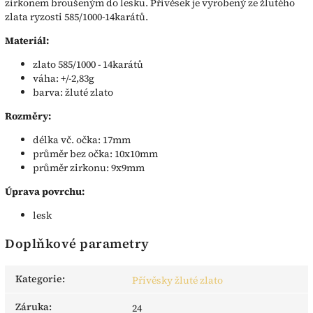
zirkonem broušeným do lesku. Přívěsek je vyrobený ze žlutého
zlata ryzosti 585/1000-14karátů.
Materiál:
zlato 585/1000 - 14karátů
váha: +/-2,83g
barva: žluté zlato
Rozměry:
délka vč. očka: 17mm
průměr bez očka: 10x10mm
průměr zirkonu: 9x9mm
Úprava povrchu:
lesk
Doplňkové parametry
Kategorie
:
Přívěsky žluté zlato
Záruka
:
24