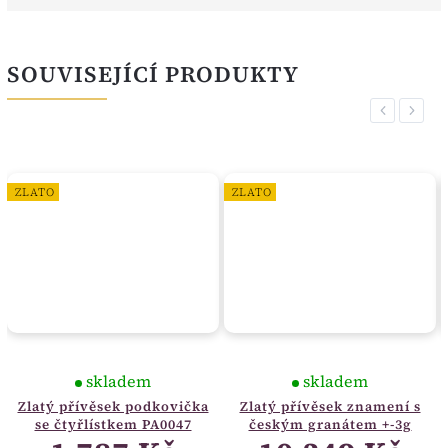
SOUVISEJÍCÍ PRODUKTY
Previous
Next
ZLATO
ZLATO
skladem
skladem
Zlatý přívěsek podkovička
Zlatý přívěsek znamení s
se čtyřlístkem PA0047
českým granátem +-3g