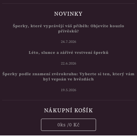
NOVINKY
Šperky, které vyprávějí váš příběh: Objevíte kouzlo
přívěsků?
24.7.2026
Léto, slunce a zářivé vrstvení šperků
22.6.2026
Šperky podle znamení zvěrokruhu: Vyberte si ten, který vám
byl vepsán ve hvězdách
19.5.2026
NÁKUPNÍ KOŠÍK
0
ks /
0 Kč