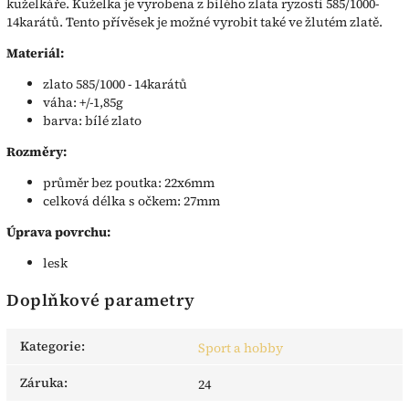
kuželkáře. Kuželka je vyrobena z bílého zlata ryzosti 585/1000-
14karátů. Tento přívěsek je možné vyrobit také ve žlutém zlatě.
Materiál:
zlato 585/1000 - 14karátů
váha: +/-1,85g
barva: bílé zlato
Rozměry:
průměr bez poutka: 22x6mm
celková délka s očkem: 27mm
Úprava povrchu:
lesk
Doplňkové parametry
Kategorie
:
Sport a hobby
Záruka
:
24