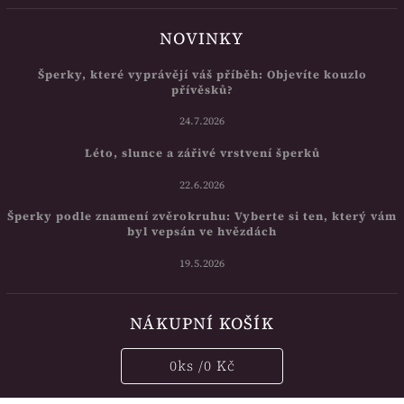
NOVINKY
Šperky, které vyprávějí váš příběh: Objevíte kouzlo
přívěsků?
24.7.2026
Léto, slunce a zářivé vrstvení šperků
22.6.2026
Šperky podle znamení zvěrokruhu: Vyberte si ten, který vám
byl vepsán ve hvězdách
19.5.2026
NÁKUPNÍ KOŠÍK
0
ks /
0 Kč