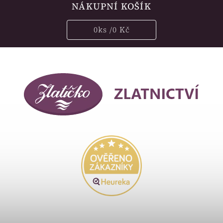
NÁKUPNÍ KOŠÍK
0
ks /
0 Kč