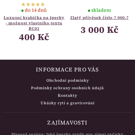
do 14 dnů
skladem
Luxusní krabička na šperky
Zlatý přívěsek číslo 7 000.7
- možnost vlastního textu
3 000 Kč
BC01
400 Kč
INFORMACE PRO VÁS
Obchodní podmínky
Podmínky ochrany osobních údajů
Kontakty
Ukázky rytí a gravírování
ZAJÍMAVOSTI
Plesová sezóna: Jaké šperky zvolit pro zimní večírky