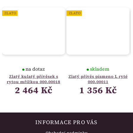
ZLATO
ZLATO
na dotaz
skladem
Zlatý kulatý přívěsek s
Zlatý přívěs písmeno L ryté
rytou mřížkou 000.00018
000.00011
2 464 Kč
1 356 Kč
INFORMACE PRO VÁS
Obchodní podmínky