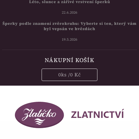
Léto, slunce a zářivé vrstvení šperků
22.6.2026
Šperky podle znamení zvěrokruhu: Vyberte si ten, který vám
byl vepsán ve hvězdách
19.5.2026
NÁKUPNÍ KOŠÍK
0
ks /
0 Kč