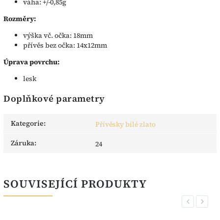
váha: +/-0,85g
Rozměry:
výška vč. očka: 18mm
přívěs bez očka: 14x12mm
Úprava povrchu:
lesk
Doplňkové parametry
Kategorie
:
Přívěsky bílé zlato
Záruka
:
24
SOUVISEJÍCÍ PRODUKTY
Previous
Next