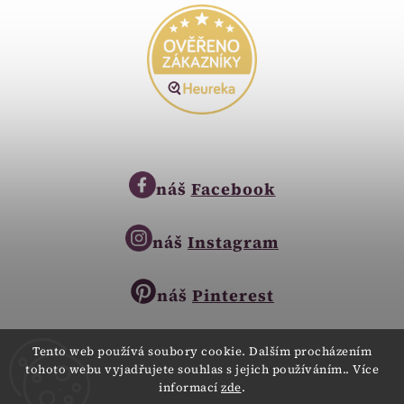
náš
Facebook
náš
Instagram
náš
Pinterest
Tento web používá soubory cookie. Dalším procházením
tohoto webu vyjadřujete souhlas s jejich používáním.. Více
Copyright © 2023
informací
zde
.
Zlatnictví Zlatíčko