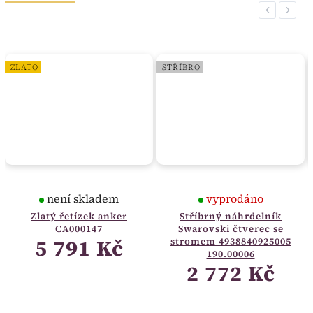
Previous
Next
ZLATO
STŘÍBRO
není skladem
vyprodáno
Zlatý řetízek anker
Stříbrný náhrdelník
CA000147
Swarovski čtverec se
5 791 Kč
stromem 4938840925005
190.00006
2 772 Kč