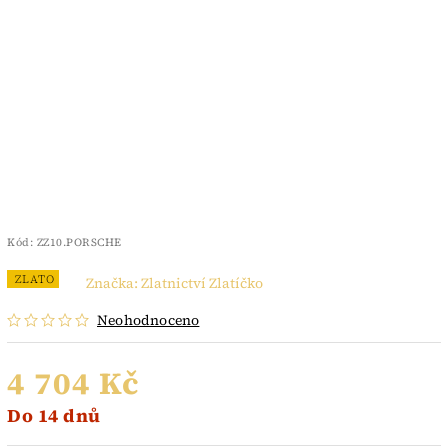
Kód:
ZZ10.PORSCHE
ZLATO
Značka:
Zlatnictví Zlatíčko
Neohodnoceno
4 704 Kč
Do 14 dnů