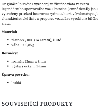
Originální přívěsek vyrobený ze žlutého zlata ve tvaru
legendárního sportovního vozu Porsche. Jemné detaily jsou
vytvořeny precizní laserovou rytinou, která věrně zachycuje
charakteristické linie a proporce vozu. Lze vyrobit i z bílého
zlata.
Materiál:
zlato 585/1000 (14 karátů), žluté
váha: +/- 0,85 g
Rozměry:
rozměr: 22mm x 8mm
výška s očkem: 14mm
Úprava povrchu:
lesklá
SOUVISEJÍCÍ PRODUKTY