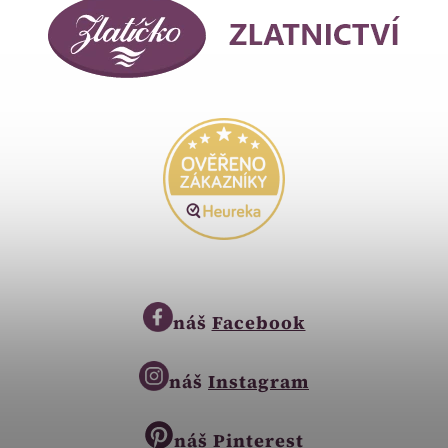
náš
Facebook
náš
Instagram
náš
Pinterest