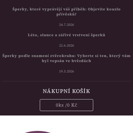
Šperky, které vyprávějí váš příběh: Objevíte kouzlo
přívěsků?
24.7.2026
Léto, slunce a zářivé vrstvení šperků
22.6.2026
Šperky podle znamení zvěrokruhu: Vyberte si ten, který vám
byl vepsán ve hvězdách
19.5.2026
NÁKUPNÍ KOŠÍK
0
ks /
0 Kč