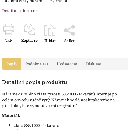
Luxusní zlatý náramek s rytinkou.
Detailní informace
Tisk
Zeptat se
Hlídat
Sdílet
Popis
Podobné (4)
Hodnocení
Diskuze
Detailní popis produktu
Náramek z bílého zlata ryzosti 585/1000-14karátů, který je po
celém obvodu ručně rytý. Náramek se dá nosit také výše na
předloktí, kde vypadá velmi originálně.
Materiál:
zlato 585/1000 - 14karátů