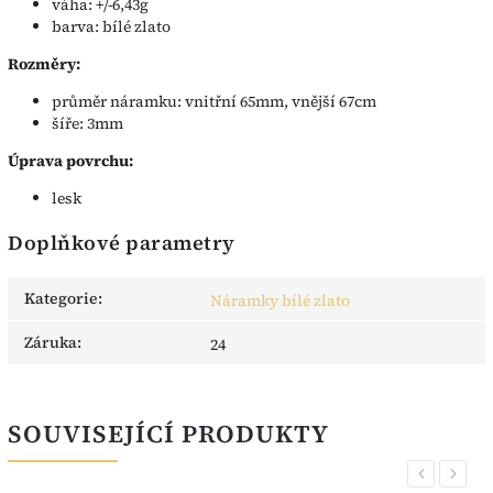
váha: +/-6,43g
barva: bílé zlato
Rozměry:
průměr náramku: vnitřní 65mm, vnější 67cm
šíře: 3mm
Úprava povrchu:
lesk
Doplňkové parametry
Kategorie
:
Náramky bílé zlato
Záruka
:
24
SOUVISEJÍCÍ PRODUKTY
Previous
Next