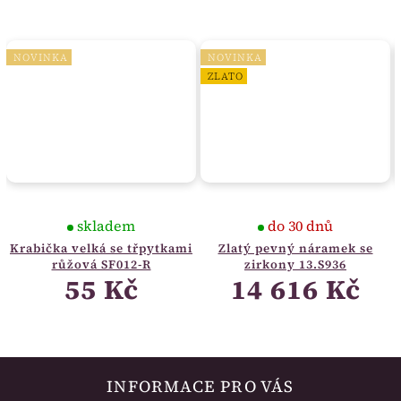
NOVINKA
NOVINKA
ZLATO
skladem
do 30 dnů
Krabička velká se třpytkami
Zlatý pevný náramek se
růžová SF012-R
zirkony 13.S936
55 Kč
14 616 Kč
INFORMACE PRO VÁS