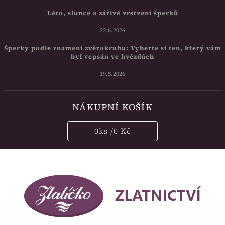
Léto, slunce a zářivé vrstvení šperků
22.6.2026
Šperky podle znamení zvěrokruhu: Vyberte si ten, který vám
byl vepsán ve hvězdách
19.5.2026
NÁKUPNÍ KOŠÍK
0
ks /
0 Kč