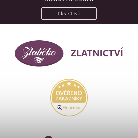
0
ks /
0 Kč