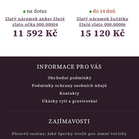
na dotaz
do 14 dnů
Zlatý náramek anker žluté
Zlatý náramek žužátka
zlato očka 000.00004
žluté zlato 000.00006
11 592 Kč
15 120 Kč
INFORMACE PRO VÁS
Obchodní podmínky
Podmínky ochrany osobních údajů
Kontakty
Ukázky rytí a gravírování
ZAJÍMAVOSTI
Plesová sezóna: Jaké šperky zvolit pro zimní večírky