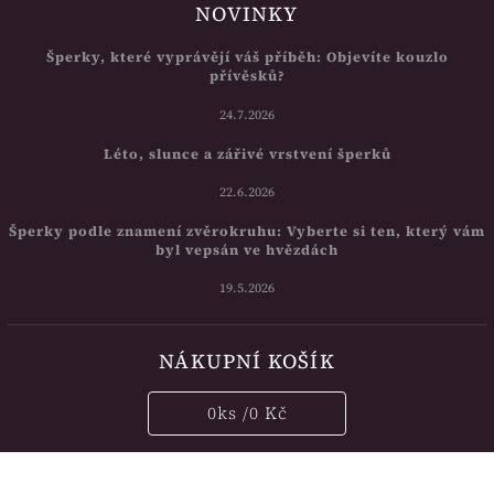
NOVINKY
Šperky, které vyprávějí váš příběh: Objevíte kouzlo
přívěsků?
24.7.2026
Léto, slunce a zářivé vrstvení šperků
22.6.2026
Šperky podle znamení zvěrokruhu: Vyberte si ten, který vám
byl vepsán ve hvězdách
19.5.2026
NÁKUPNÍ KOŠÍK
0
ks /
0 Kč