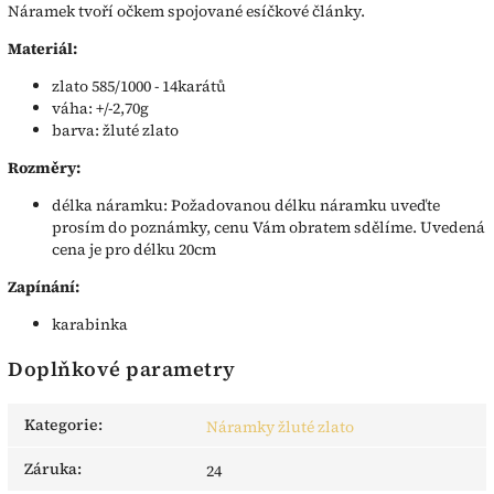
Náramek tvoří očkem spojované esíčkové články.
Materiál:
zlato 585/1000 - 14karátů
váha: +/-2,70g
barva: žluté zlato
Rozměry:
délka náramku: Požadovanou délku náramku uveďte
prosím do poznámky, cenu Vám obratem sdělíme. Uvedená
cena je pro délku 20cm
Zapínání:
karabinka
Doplňkové parametry
Kategorie
:
Náramky žluté zlato
Záruka
:
24