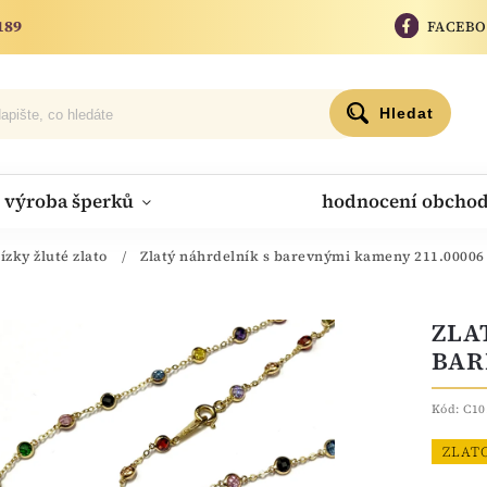
189
FACEB
Hledat
výroba šperků
hodnocení obcho
ízky žluté zlato
/
Zlatý náhrdelník s barevnými kameny 211.00006
ZLA
BAR
Kód:
C10
ZLAT