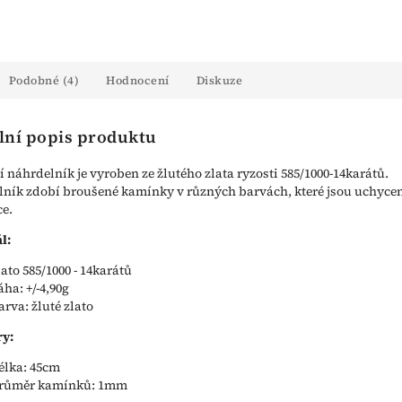
Podobné (4)
Hodnocení
Diskuze
lní popis produktu
 náhrdelník je vyroben ze žlutého zlata ryzosti 585/1000-14karátů.
ník zdobí broušené kamínky v různých barvách, které jsou uchyce
e.
l:
lato 585/1000 - 14karátů
áha: +/-4,90g
arva: žluté zlato
y:
élka: 45cm
růměr kamínků: 1mm