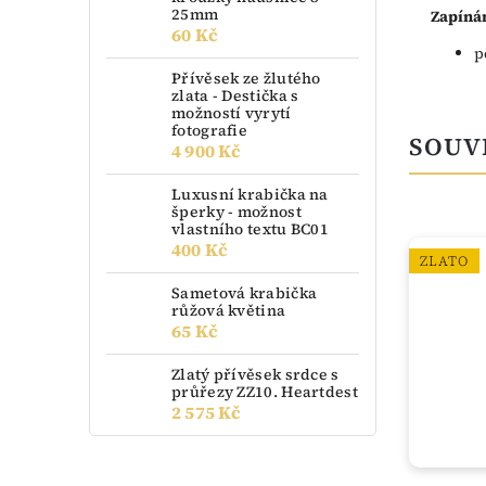
25mm
Zapínán
60 Kč
p
Přívěsek ze žlutého
zlata - Destička s
možností vyrytí
fotografie
SOUV
4 900 Kč
Luxusní krabička na
šperky - možnost
vlastního textu BC01
400 Kč
ZLATO
ZLATO
Sametová krabička
růžová květina
65 Kč
Zlatý přívěsek srdce s
průřezy ZZ10. Heartdest
2 575 Kč