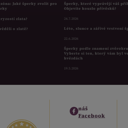
ezóna: Jaké šperky zvolit pro
Šperky, které vyprávějí váš pří
írky
Objevíte kouzlo přívěsků?
s ryzostí zlata?
24.7.2026
Léto, slunce a zářivé vrstvení 
věděli o zlatě?
22.6.2026
Šperky podle znamení zvěrokr
Vyberte si ten, který vám byl v
hvězdách
19.5.2026
náš
Facebook