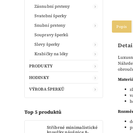
Zásnubní prsteny
Svatební šperky
Snubní prsteny
Popis
Soupravy šperků
Slevy šperky
Detai
Krabičky na léky
Luxusní
Náhrdel
PRODUKTY
obroučc
HODINKY
Materiá
VÝROBA ŠPERKŮ
z
v
b
Rozměr
Top 5 produktů
d
Stříbrné minimalistické
p
kroužky náušnice 8-