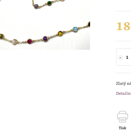
18
Zlatý n
Detailn
Tisk