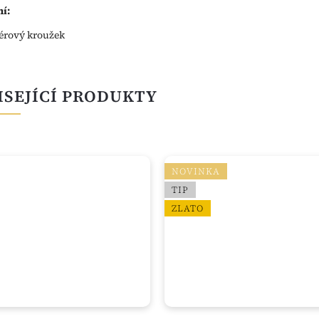
í:
érový kroužek
ISEJÍCÍ PRODUKTY
NOVINKA
TIP
ZLATO