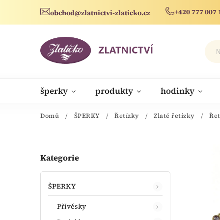
+420 777 007 
obchod@zlatnictvi-zlaticko.cz
šperky
produkty
hodinky
novinky
Domů
/
ŠPERKY
/
Řetízky
/
Zlaté řetízky
/
Řet
Kategorie
ŠPERKY
Přívěsky