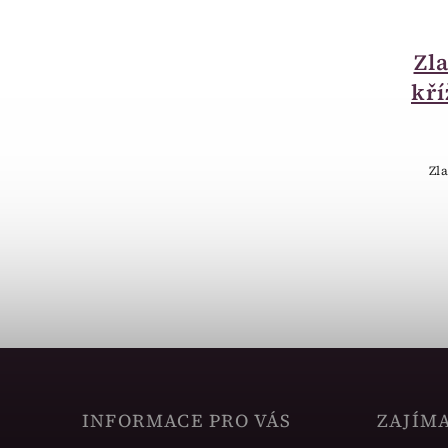
není skladem
Zlatý náhrdelník
Zl
zirkonové
kř
nekonečno
NA000030
Zl
13 183 Kč
Zlatý náhrdelník zirkonové
nekonečno.
INFORMACE PRO VÁS
ZAJÍM