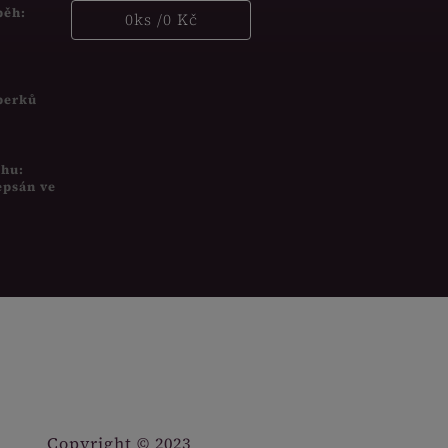
běh:
0
ks /
0 Kč
šperků
uhu:
epsán ve
Copyright © 2023