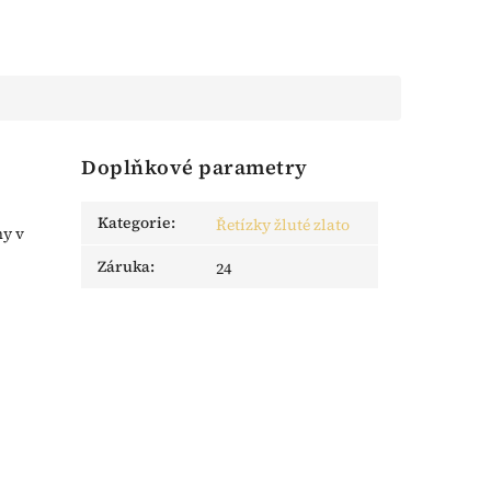
Doplňkové parametry
Kategorie
:
Řetízky žluté zlato
ny v
Záruka
:
24