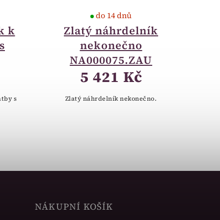
do 14 dnů
k k
Zlatý náhrdelník
s
nekonečno
NA000075.ZAU
5 421 Kč
atby s
Zlatý náhrdelník nekonečno.
NÁKUPNÍ KOŠÍK