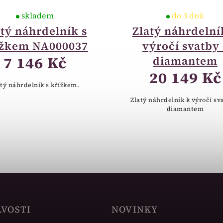
skladem
do 3 dnů
atý náhrdelník s
Zlatý náhrdelní
ížkem NA000037
výročí svatby 
7 146 Kč
diamantem
20 149 Kč
atý náhrdelník s křížkem.
Zlatý náhrdelník k výročí sv
diamantem
AVOSTI
NOVINKY