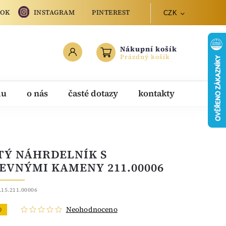
OOK
INSTAGRAM
PINTEREST
CZK
Nákupní košík
Prázdný košík
du
o nás
časté dotazy
kontakty
TÝ NÁHRDELNÍK S
EVNÝMI KAMENY 211.00006
.15.211.00006
Neohodnoceno
O