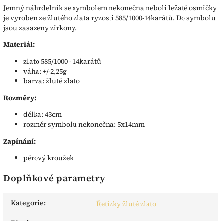
Jemný náhrdelník se symbolem nekonečna neboli ležaté osmičky
je vyroben ze žlutého zlata ryzosti 585/1000-14karátů. Do symbolu
jsou zasazeny zirkony.
Materiál:
zlato 585/1000 - 14karátů
váha: +/-2,25g
barva: žluté zlato
Rozměry:
délka: 43cm
rozměr symbolu nekonečna: 5x14mm
Zapínání:
pérový kroužek
Doplňkové parametry
Kategorie
:
Řetízky žluté zlato