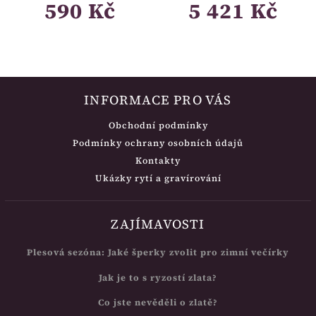
590 Kč
5 421 Kč
INFORMACE PRO VÁS
Obchodní podmínky
Podmínky ochrany osobních údajů
Kontakty
Ukázky rytí a gravírování
ZAJÍMAVOSTI
Plesová sezóna: Jaké šperky zvolit pro zimní večírky
Jak je to s ryzostí zlata?
Co jste nevěděli o zlatě?