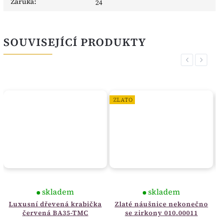
Záruka
:
24
SOUVISEJÍCÍ PRODUKTY
Previous
Next
ZLATO
skladem
skladem
Luxusní dřevená krabička
Zlaté náušnice nekonečno
červená BA35-TMC
se zirkony 010.00011