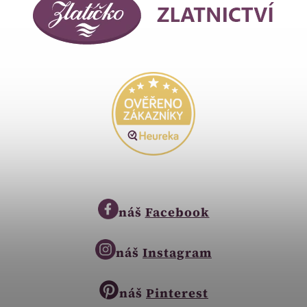
náš
Facebook
náš
Instagram
náš
Pinterest