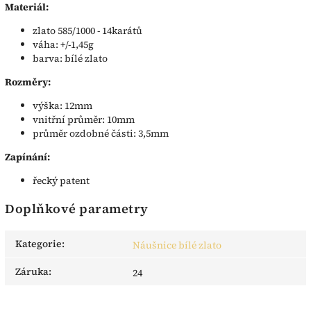
Materiál:
zlato 585/1000 - 14karátů
váha: +/-1,45g
barva: bílé zlato
Rozměry:
výška: 12mm
vnitřní průměr: 10mm
průměr ozdobné části: 3,5mm
Zapínání:
řecký patent
Doplňkové parametry
Kategorie
:
Náušnice bílé zlato
Záruka
:
24