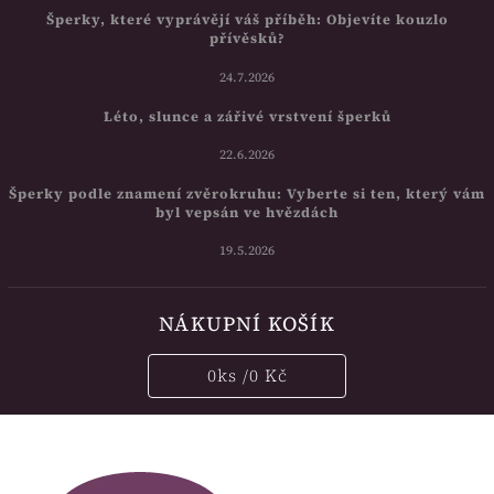
Šperky, které vyprávějí váš příběh: Objevíte kouzlo
přívěsků?
24.7.2026
Léto, slunce a zářivé vrstvení šperků
22.6.2026
Šperky podle znamení zvěrokruhu: Vyberte si ten, který vám
byl vepsán ve hvězdách
19.5.2026
NÁKUPNÍ KOŠÍK
0
ks /
0 Kč