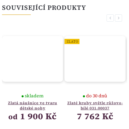
SOUVISEJÍCÍ PRODUKTY
Previous
Next
ZLATO
skladem
do 30 dnů
Zlatá náušnice ve tvaru
Zlaté kruhy světle růžovo-
dětské nohy
bílé 031.00037
1 900 Kč
7 762 Kč
od