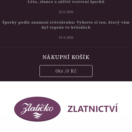
Léto, slunce a zářivé vrstvení šperků
22.6.2026
Šperky podle znamení zvěrokruhu: Vyberte si ten, který vám
byl vepsán ve hvězdách
19.5.2026
NÁKUPNÍ KOŠÍK
0
ks /
0 Kč