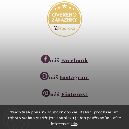
náš
Facebook
náš
Instagram
náš
Pinterest
Tento web používá soubory cookie. Dalším procházením
tohoto webu vyjadřujete souhlas s jejich používáním.. Více
Copyright © 2023
informací
zde
.
Zlatnictví Zlatíčko