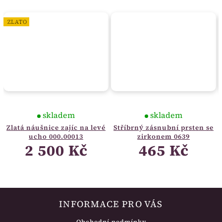
ZLATO
skladem
skladem
Zlatá náušnice zajíc na levé
Stříbrný zásnubní prsten se
ucho 000.00013
zirkonem 0639
2 500 Kč
465 Kč
INFORMACE PRO VÁS
Obchodní podmínky