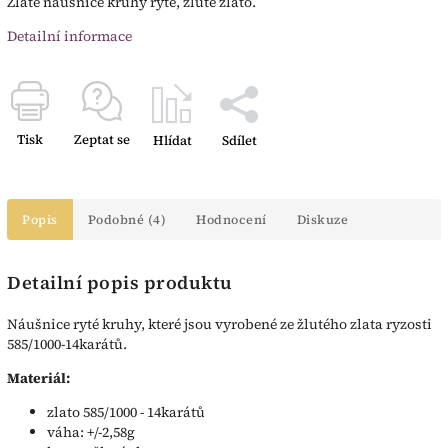
Zlaté náušnice kruhy ryté, žluté zlato.
Detailní informace
Tisk
Zeptat se
Hlídat
Sdílet
Popis
Podobné (4)
Hodnocení
Diskuze
Detailní popis produktu
Náušnice ryté kruhy, které jsou vyrobené ze žlutého zlata ryzosti
585/1000-14karátů.
Materiál:
zlato 585/1000 - 14karátů
váha: +/-2,58g